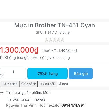
Mực in Brother TN-451 Cyan
SKU: TN451C
Brother
1.300.000₫
Thuế 8%:
1.404.000₫
Không bao gồm VAT cộng với
shipping
Mực in Brother TN-451 Cyan với giá 1.300.000₫,
Đặt hàng
Báo giá
Cái
Ưa thích
So sánh
Câu hỏi?
Email
Tình trạng sản phẩm:
Mới
TƯ VẤN KHÁCH HÀNG
Nguyễn Thái Vinh. Hotline/Zalo:
0914.174.991