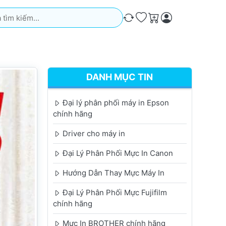
iếm. Kết quả sẽ tự động xuất hiện khi bạn nhập. Nhấn phím Ente
So sánh
Ưa thích
Giỏ hàng
DANH MỤC TIN
Đại lý phân phối máy in Epson
chính hãng
Driver cho máy in
Đại Lý Phân Phối Mực In Canon
Hướng Dẫn Thay Mực Máy In
Đại Lý Phân Phối Mực Fujifilm
chính hãng
Mực In BROTHER chính hãng