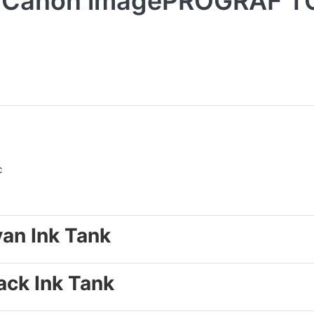
n Canon imagePROGRAF T
c
an Ink Tank
ack Ink Tank