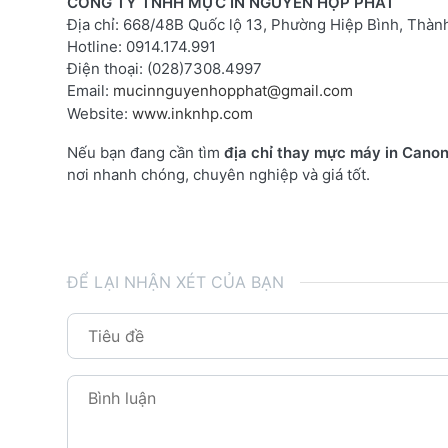
CÔNG TY TNHH MỰC IN NGUYỄN HỢP PHÁT
Địa chỉ: 668/48B Quốc lộ 13, Phường Hiệp Bình, Thàn
Hotline: 0914.174.991
Điện thoại: (028)7308.4997
Email:
mucinnguyenhopphat@gmail.com
Website:
www.inknhp.com
Nếu bạn đang cần tìm
địa chỉ thay mực máy in Cano
nơi nhanh chóng, chuyên nghiệp và giá tốt.
ĐỂ LẠI NHẬN XÉT CỦA BẠN