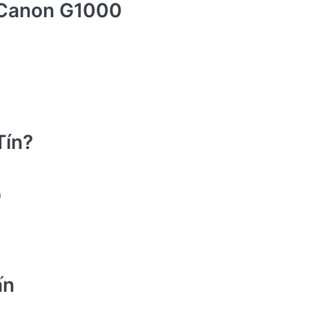
 Canon G1000
Tín?
n
ấn