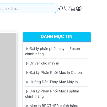
iếm. Kết quả sẽ tự động xuất hiện khi bạn nhập. Nhấn phím Ente
So sánh
Ưa thích
Giỏ hàng
DANH MỤC TIN
Đại lý phân phối máy in Epson
chính hãng
Driver cho máy in
Đại Lý Phân Phối Mực In Canon
Hướng Dẫn Thay Mực Máy In
Đại Lý Phân Phối Mực Fujifilm
chính hãng
Mực In BROTHER chính hãng