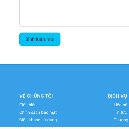
Bình luận mới
VỀ CHÚNG TÔI
DỊCH VỤ
Giới thiệu
Liên hệ
Chính sách bảo mật
Tin tức
Điều khoản sử dụng
Thương 