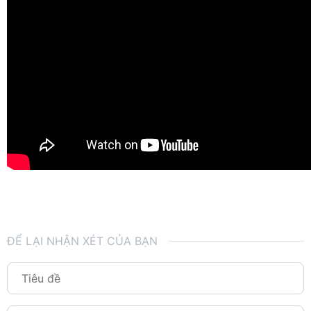
ĐỂ LẠI NHẬN XÉT CỦA BẠN