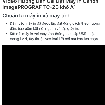
Video Hướng Dẫn Cài Đặt Máy In Canon
imagePROGRAF TC-20 khổ A1
Chuẩn bị máy in và máy tính
Đảm bảo máy in đã được lắp đặt đúng cách theo hướng
dẫn, bao gồm kết nối nguồn và lắp giấy in.
Kết nối máy in với máy tính thông qua cáp USB hoặc
mạng LAN, tùy thuộc vào loại kết nối mà bạn lựa chọn.