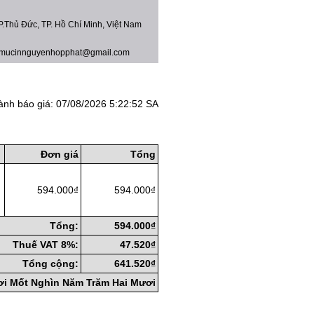
.Thủ Đức, TP. Hồ Chí Minh, Việt Nam
 mucinnguyenhopphat@gmail.com
ành báo giá: 07/08/2026 5:22:52 SA
Đơn giá
Tổng
594.000₫
594.000₫
Tổng:
594.000₫
Thuế VAT 8%:
47.520₫
Tổng cộng:
641.520₫
i Mốt Nghìn Năm Trăm Hai Mươi