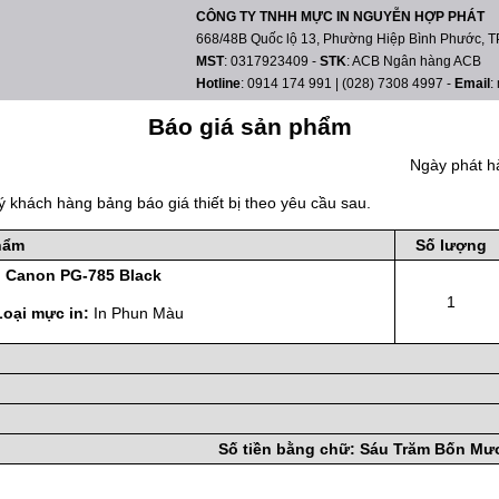
CÔNG TY TNHH MỰC IN NGUYỄN HỢP PHÁT
668/48B Quốc lộ 13, Phường Hiệp Bình Phước, TP
MST
: 0317923409
-
STK
: ACB Ngân hàng ACB
Hotline
: 0914 174 991 | (028) 7308 4997
-
Email
:
Báo giá sản phẩm
Ngày phát h
ý khách hàng bảng báo giá thiết bị theo yêu cầu sau.
hẩm
Số lượng
 Canon PG-785 Black
1
Loại mực in:
In Phun Màu
Số tiền bằng chữ:
Sáu Trăm Bốn Mươ