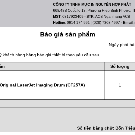
CÔNG TY TNHH MỰC IN NGUYỄN HỢP PHÁT
668/48B Quốc lộ 13, Phường Hiệp Bình Phước, TP
MST
: 0317923409
-
STK
: ACB Ngân hàng ACB
Hotline
: 0914 174 991 | (028) 7308 4997
-
Email
:
Báo giá sản phẩm
Ngày phát hà
ý khách hàng bảng báo giá thiết bị theo yêu cầu sau.
ẩm
Số lượng
Original LaserJet Imaging Drum (CF257A)
1
Số tiền bằng chữ:
Bốn Triệ