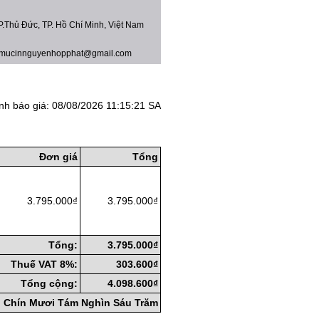
.Thủ Đức, TP. Hồ Chí Minh, Việt Nam
 mucinnguyenhopphat@gmail.com
nh báo giá: 08/08/2026 11:15:21 SA
Đơn giá
Tổng
3.795.000₫
3.795.000₫
Tổng:
3.795.000₫
Thuế VAT 8%:
303.600₫
Tổng cộng:
4.098.600₫
u Chín Mươi Tám Nghìn Sáu Trăm