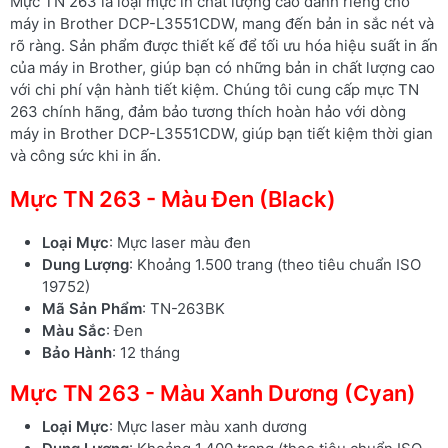
Mực TN 263 là loại mực in chất lượng cao dành riêng cho
máy in Brother DCP-L3551CDW, mang đến bản in sắc nét và
rõ ràng. Sản phẩm được thiết kế để tối ưu hóa hiệu suất in ấn
của máy in Brother, giúp bạn có những bản in chất lượng cao
với chi phí vận hành tiết kiệm. Chúng tôi cung cấp mực TN
263 chính hãng, đảm bảo tương thích hoàn hảo với dòng
máy in Brother DCP-L3551CDW, giúp bạn tiết kiệm thời gian
và công sức khi in ấn.
Mực TN 263 - Màu Đen (Black)
Loại Mực
: Mực laser màu đen
Dung Lượng
: Khoảng 1.500 trang (theo tiêu chuẩn ISO
19752)
Mã Sản Phẩm
: TN-263BK
Màu Sắc
: Đen
Bảo Hành
: 12 tháng
Mực TN 263 - Màu Xanh Dương (Cyan)
Loại Mực
: Mực laser màu xanh dương