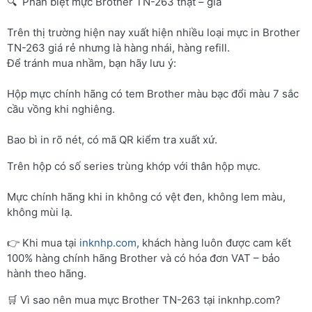
🔍 Phân biệt mực Brother TN-263 thật – giả
Trên thị trường hiện nay xuất hiện nhiều loại mực in Brother
TN-263 giá rẻ nhưng là hàng nhái, hàng refill.
Để tránh mua nhầm, bạn hãy lưu ý:
Hộp mực chính hãng có tem Brother màu bạc đổi màu 7 sắc
cầu vồng khi nghiêng.
Bao bì in rõ nét, có mã QR kiểm tra xuất xứ.
Trên hộp có số series trùng khớp với thân hộp mực.
Mực chính hãng khi in không có vệt đen, không lem màu,
không mùi lạ.
👉 Khi mua tại
inknhp.com
, khách hàng luôn được cam kết
100% hàng chính hãng Brother và có hóa đơn VAT – bảo
hành theo hãng.
🛒 Vì sao nên mua mực Brother TN-263 tại inknhp.com?