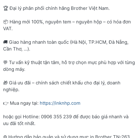
🏆 Đại lý phân phối chính hãng Brother Việt Nam.
📦 Hàng mới 100%, nguyên tem – nguyên hộp – có hóa đơn
VAT.
🚚 Giao hàng nhanh toàn quốc (Hà Nội, TP.HCM, Đà Nẵng,
Cần Thơ, …).
💬 Tư vấn kỹ thuật tận tâm, hỗ trợ chọn mực phù hợp với từng
dòng máy.
🎁 Giá ưu đãi – chính sách chiết khấu cho đại lý, doanh
nghiệp.
👉 Mua ngay tại:
https://inknhp.com
hoặc gọi Hotline: 0906 355 239 để được báo giá nhanh và
ưu đãi tốt nhất.
⚙️ Hướng dẫn bảo quản và sử dụng mực in Brother TN-263