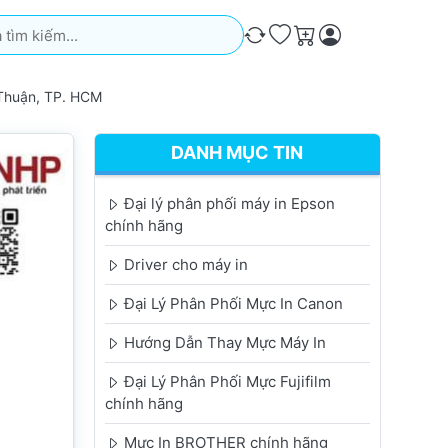
iếm. Kết quả sẽ tự động xuất hiện khi bạn nhập. Nhấn phím Ente
So sánh
Ưa thích
Giỏ hàng
Thuận, TP. HCM
DANH MỤC TIN
Đại lý phân phối máy in Epson
chính hãng
Driver cho máy in
Đại Lý Phân Phối Mực In Canon
Hướng Dẫn Thay Mực Máy In
Đại Lý Phân Phối Mực Fujifilm
chính hãng
Mực In BROTHER chính hãng