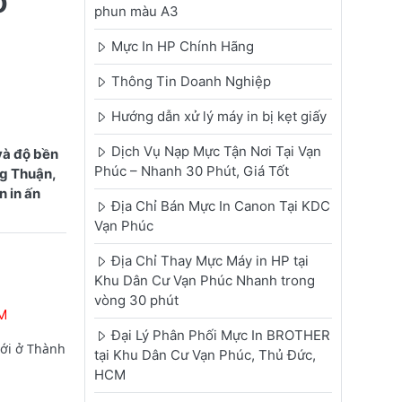
o
phun màu A3
Mực In HP Chính Hãng
Thông Tin Doanh Nghiệp
Hướng dẫn xử lý máy in bị kẹt giấy
Dịch Vụ Nạp Mực Tận Nơi Tại Vạn
và độ bền
Phúc – Nhanh 30 Phút, Giá Tốt
ng Thuận,
 in ấn
Địa Chỉ Bán Mực In Canon Tại KDC
Vạn Phúc
Địa Chỉ Thay Mực Máy in HP tại
Khu Dân Cư Vạn Phúc Nhanh trong
vòng 30 phút
M
Đại Lý Phân Phối Mực In BROTHER
mới ở Thành
tại Khu Dân Cư Vạn Phúc, Thủ Đức,
HCM