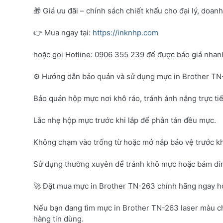
🎁 Giá ưu đãi – chính sách chiết khấu cho đại lý, doan
👉 Mua ngay tại:
https://inknhp.com
hoặc gọi Hotline: 0906 355 239 để được báo giá nhanh 
⚙️ Hướng dẫn bảo quản và sử dụng mực in Brother T
Bảo quản hộp mực nơi khô ráo, tránh ánh nắng trực tiế
Lắc nhẹ hộp mực trước khi lắp để phân tán đều mực.
Không chạm vào trống từ hoặc mở nắp bảo vệ trước kh
Sử dụng thường xuyên để tránh khô mực hoặc bám dí
🚀 Đặt mua mực in Brother TN-263 chính hãng ngay 
Nếu bạn đang tìm mực in Brother TN-263 laser màu c
hàng tin dùng.