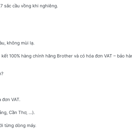
7 sắc cầu vồng khi nghiêng.
u, không mùi lạ.
 kết 100% hàng chính hãng Brother và có hóa đơn VAT – bảo hà
m?
a đơn VAT.
ng, Cần Thơ, …).
với từng dòng máy.