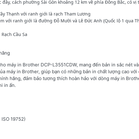
đây, cách phường Sài Gòn khoảng 12 km về phía Đông Bắc, có vị trí
Tây Thạnh với ranh giới là rạch Tham Lương
ểm với ranh giới là đường Đỗ Mười và Lê Đức Anh (Quốc lộ 1 qua 
à Rạch Cầu Sa
 hãng
 cho máy in Brother DCP-L3551CDW, mang đến bản in sắc nét và 
ủa máy in Brother, giúp bạn có những bản in chất lượng cao với 
hính hãng, đảm bảo tương thích hoàn hảo với dòng máy in Brot
i in ấn.
n ISO 19752)