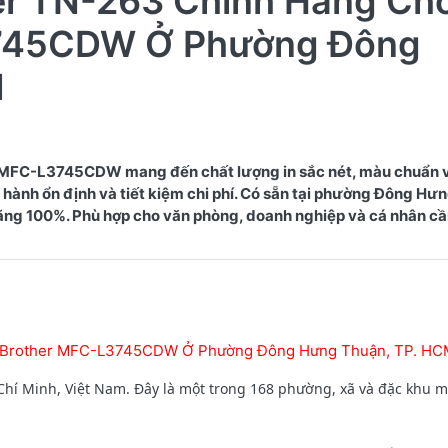
er TN-263 Chính Hãng Ch
745CDW Ở Phường Đông
M
 MFC-L3745CDW mang đến chất lượng in sắc nét, màu chuẩn 
 hành ổn định và tiết kiệm chi phí. Có sẵn tại phường Đông Hư
ãng 100%. Phù hợp cho văn phòng, doanh nghiệp và cá nhân cần
áy Brother MFC-L3745CDW Ở Phường Đông Hưng Thuận, TP. HC
hí Minh, Việt Nam. Đây là một trong 168 phường, xã và đặc khu 