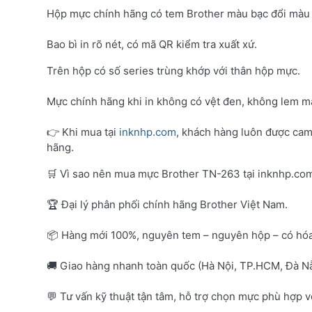
Hộp mực chính hãng có tem Brother màu bạc đổi màu 
Bao bì in rõ nét, có mã QR kiểm tra xuất xứ.
Trên hộp có số series trùng khớp với thân hộp mực.
Mực chính hãng khi in không có vệt đen, không lem mà
👉 Khi mua tại
inknhp.com
, khách hàng luôn được cam
hãng.
🛒 Vì sao nên mua mực Brother TN-263 tại inknhp.co
🏆 Đại lý phân phối chính hãng Brother Việt Nam.
📦 Hàng mới 100%, nguyên tem – nguyên hộp – có hó
🚚 Giao hàng nhanh toàn quốc (Hà Nội, TP.HCM, Đà Nẵ
💬 Tư vấn kỹ thuật tận tâm, hỗ trợ chọn mực phù hợp 