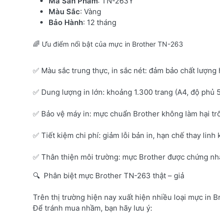
Mã Sản Phẩm
: TN-263Y
Màu Sắc
: Vàng
Bảo Hành
: 12 tháng
🌈 Ưu điểm nổi bật của mực in Brother TN-263
✅ Màu sắc trung thực, in sắc nét: đảm bảo chất lượng 
✅ Dung lượng in lớn: khoảng 1.300 trang (A4, độ phủ 
✅ Bảo vệ máy in: mực chuẩn Brother không làm hại tr
✅ Tiết kiệm chi phí: giảm lỗi bản in, hạn chế thay linh 
✅ Thân thiện môi trường: mực Brother được chứng nhận
🔍 Phân biệt mực Brother TN-263 thật – giả
Trên thị trường hiện nay xuất hiện nhiều loại mực in B
Để tránh mua nhầm, bạn hãy lưu ý: