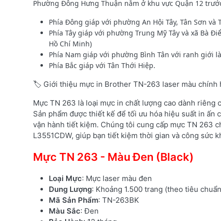
Phường Đông Hưng Thuận
nằm ở khu vực Quận 12 trước 
Phía Đông giáp với phường An Hội Tây, Tân Sơn và 
Phía Tây giáp với phường Trung Mỹ Tây và xã Bà Đi
Hồ Chí Minh)
Phía Nam giáp với phường Bình Tân với ranh giới l
Phía Bắc giáp với Tân Thới Hiệp.
🏷️ Giới thiệu mực in Brother TN-263 laser màu chính
Mực TN 263 là loại mực in chất lượng cao dành riêng
Sản phẩm được thiết kế để tối ưu hóa hiệu suất in ấn c
vận hành tiết kiệm. Chúng tôi cung cấp mực TN 263 c
L3551CDW, giúp bạn tiết kiệm thời gian và công sức kh
Mực TN 263 - Màu Đen (Black)
Loại Mực
: Mực laser màu đen
Dung Lượng
: Khoảng 1.500 trang (theo tiêu chuẩ
Mã Sản Phẩm
: TN-263BK
Màu Sắc
: Đen