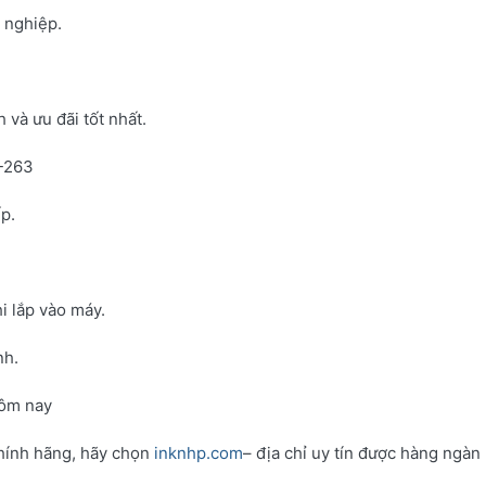
h nghiệp.
và ưu đãi tốt nhất.
N-263
p.
i lắp vào máy.
nh.
hôm nay
hính hãng, hãy chọn
inknhp.com
– địa chỉ uy tín được hàng ngàn