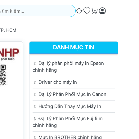
iếm. Kết quả sẽ tự động xuất hiện khi bạn nhập. Nhấn phím Ente
So sánh
Ưa thích
Giỏ hàng
 TP. HCM
DANH MỤC TIN
Đại lý phân phối máy in Epson
chính hãng
Driver cho máy in
Đại Lý Phân Phối Mực In Canon
Hướng Dẫn Thay Mực Máy In
Đại Lý Phân Phối Mực Fujifilm
chính hãng
Mực In BROTHER chính hãng