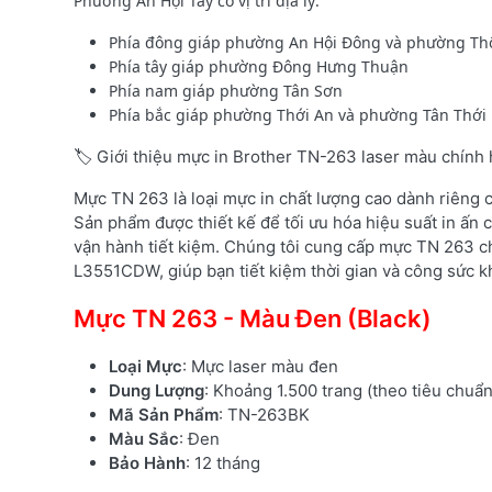
Phường An Hội Tây có vị trí địa lý:
Phía đông giáp phường An Hội Đông và phường Th
Phía tây giáp phường Đông Hưng Thuận
Phía nam giáp phường Tân Sơn
Phía bắc giáp phường Thới An và phường Tân Thới 
🏷️ Giới thiệu mực in Brother TN-263 laser màu chính
Mực TN 263 là loại mực in chất lượng cao dành riêng
Sản phẩm được thiết kế để tối ưu hóa hiệu suất in ấn c
vận hành tiết kiệm. Chúng tôi cung cấp mực TN 263 c
L3551CDW, giúp bạn tiết kiệm thời gian và công sức kh
Mực TN 263 - Màu Đen (Black)
Loại Mực
: Mực laser màu đen
Dung Lượng
: Khoảng 1.500 trang (theo tiêu chuẩ
Mã Sản Phẩm
: TN-263BK
Màu Sắc
: Đen
Bảo Hành
: 12 tháng