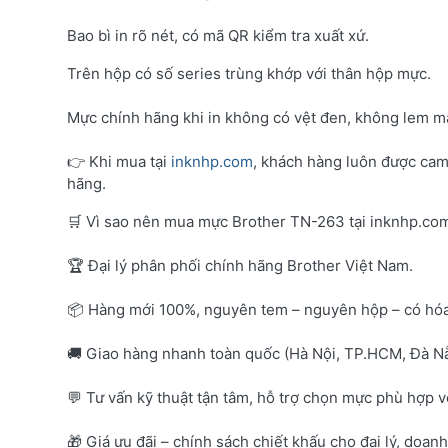
Bao bì in rõ nét, có mã QR kiểm tra xuất xứ.
Trên hộp có số series trùng khớp với thân hộp mực.
Mực chính hãng khi in không có vệt đen, không lem mà
👉 Khi mua tại
inknhp.com
, khách hàng luôn được cam
hãng.
🛒 Vì sao nên mua mực Brother TN-263 tại inknhp.co
🏆 Đại lý phân phối chính hãng Brother Việt Nam.
📦 Hàng mới 100%, nguyên tem – nguyên hộp – có hó
🚚 Giao hàng nhanh toàn quốc (Hà Nội, TP.HCM, Đà Nẵ
💬 Tư vấn kỹ thuật tận tâm, hỗ trợ chọn mực phù hợp 
🎁 Giá ưu đãi – chính sách chiết khấu cho đại lý, doan