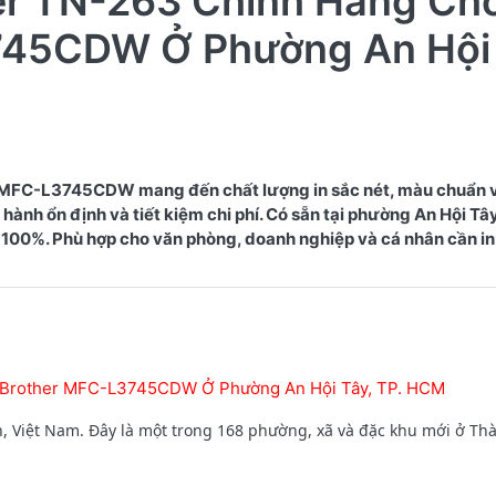
er TN-263 Chính Hãng Ch
745CDW Ở Phường An Hội
 MFC-L3745CDW mang đến chất lượng in sắc nét, màu chuẩn 
hành ổn định và tiết kiệm chi phí. Có sẵn tại phường An Hội Tây
100%. Phù hợp cho văn phòng, doanh nghiệp và cá nhân cần in
y Brother MFC-L3745CDW Ở Phường An Hội Tây, TP. HCM
 Việt Nam. Đây là một trong 168 phường, xã và đặc khu mới ở Th