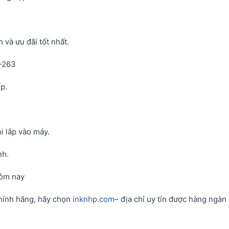
và ưu đãi tốt nhất.
N-263
p.
i lắp vào máy.
nh.
hôm nay
hính hãng, hãy chọn
inknhp.com
– địa chỉ uy tín được hàng ngàn