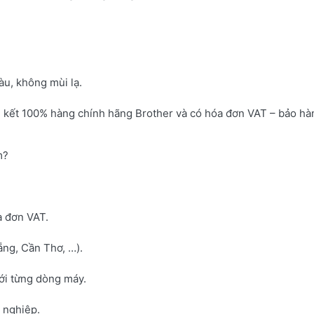
u, không mùi lạ.
 kết 100% hàng chính hãng Brother và có hóa đơn VAT – bảo hà
m?
a đơn VAT.
ng, Cần Thơ, …).
với từng dòng máy.
h nghiệp.