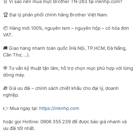
🛒 Vì sao nên mua mực Brother TN-263 tại inknhp.com?
🏆 Đại lý phân phối chính hãng Brother Việt Nam.
📦 Hàng mới 100%, nguyên tem – nguyên hộp – có hóa đơn
VAT.
🚚 Giao hàng nhanh toàn quốc (Hà Nội, TP.HCM, Đà Nẵng,
Cần Thơ, …).
💬 Tư vấn kỹ thuật tận tâm, hỗ trợ chọn mực phù hợp với từng
dòng máy.
🎁 Giá ưu đãi – chính sách chiết khấu cho đại lý, doanh
nghiệp.
👉 Mua ngay tại:
https://inknhp.com
hoặc gọi Hotline: 0906 355 239 để được báo giá nhanh và
ưu đãi tốt nhất.