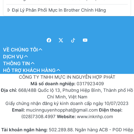
Đại Lý Phân Phối Mực In Brother Chính Hãng
VỀ CHÚNG TÔI
DỊCH VỤ
THÔNG TIN
HỖ TRỢ KHÁCH HÀNG
CÔNG TY TNHH MỰC IN NGUYỄN HỢP PHÁT
Mã số doanh nghiệp:
0317923409
Địa chỉ:
668/48B Quốc lộ 13, Phường Hiệp Bình, Thành phố Hồ
Chí Minh, Việt Nam
Giấy chứng nhận đăng ký kinh doanh cấp ngày 10/07/2023
Email:
mucinnguyenhopphat@gmail.com
Điện thoại:
(028)7308.4997
Website:
www.inknhp.com
Tài khoản ngân hàng:
502.289.88. Ngân hàng ACB - PGD Hiệp