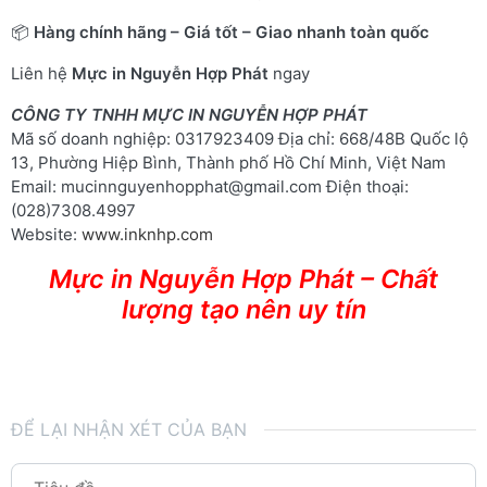
📦
Hàng chính hãng – Giá tốt – Giao nhanh toàn quốc
Liên hệ
Mực in Nguyễn Hợp Phát
ngay
CÔNG TY TNHH MỰC IN NGUYỄN HỢP PHÁT
Mã số doanh nghiệp: 0317923409 Địa chỉ: 668/48B Quốc lộ
13, Phường Hiệp Bình, Thành phố Hồ Chí Minh, Việt Nam
Email: mucinnguyenhopphat@gmail.com Điện thoại:
(028)7308.4997
Website:
www.inknhp.com
Mực in Nguyễn Hợp Phát – Chất
lượng tạo nên uy tín
ĐỂ LẠI NHẬN XÉT CỦA BẠN