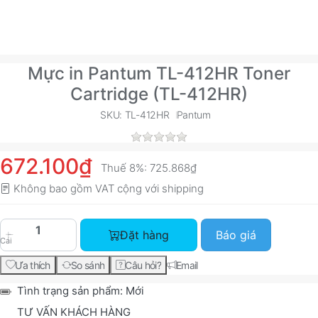
Mực in Pantum TL-412HR Toner
Cartridge (TL-412HR)
SKU: TL-412HR
Pantum
672.100₫
Thuế 8%:
725.868₫
Không bao gồm VAT cộng với
shipping
Mực in Pantum TL-412HR Toner Cartridge (TL-41
Đặt hàng
Báo giá
Cái
Ưa thích
So sánh
Câu hỏi?
Email
Tình trạng sản phẩm:
Mới
TƯ VẤN KHÁCH HÀNG