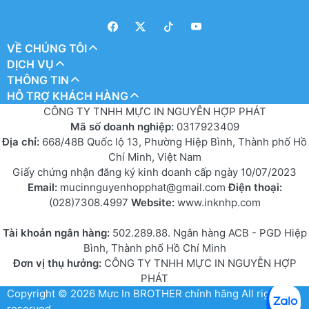
VỀ CHÚNG TÔI
DỊCH VỤ
THÔNG TIN
HỖ TRỢ KHÁCH HÀNG
CÔNG TY TNHH MỰC IN NGUYỄN HỢP PHÁT
Mã số doanh nghiệp:
0317923409
Địa chỉ:
668/48B Quốc lộ 13, Phường Hiệp Bình, Thành phố Hồ
Chí Minh, Việt Nam
Giấy chứng nhận đăng ký kinh doanh cấp ngày 10/07/2023
Email:
mucinnguyenhopphat@gmail.com
Điện thoại:
(028)7308.4997
Website:
www.inknhp.com
Tài khoản ngân hàng:
502.289.88. Ngân hàng ACB - PGD Hiệp
Bình, Thành phố Hồ Chí Minh
Đơn vị thụ hưởng:
CÔNG TY TNHH MỰC IN NGUYỄN HỢP
PHÁT
Copyright © 2026
Mực In BROTHER chính hãng
All rights
reserved.