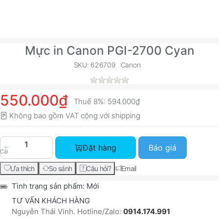
Mực in Canon PGI-2700 Cyan
SKU: 626709
Canon
550.000₫
Thuế 8%:
594.000₫
Không bao gồm VAT cộng với
shipping
Mực in Canon PGI-2700 Cyan với giá 550.000₫, 
Đặt hàng
Báo giá
Cái
Ưa thích
So sánh
Câu hỏi?
Email
Tình trạng sản phẩm:
Mới
TƯ VẤN KHÁCH HÀNG
Nguyễn Thái Vinh. Hotline/Zalo:
0914.174.991