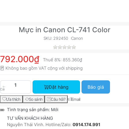
Mực in Canon CL-741 Color
SKU: 292450
Canon
792.000₫
Thuế 8%:
855.360₫
Không bao gồm VAT cộng với
shipping
Mực in Canon CL-741 Color với giá 792.000₫, số
Đặt hàng
Báo giá
Cái
Ưa thích
So sánh
Câu hỏi?
Email
Tình trạng sản phẩm:
Mới
TƯ VẤN KHÁCH HÀNG
Nguyễn Thái Vinh. Hotline/Zalo:
0914.174.991