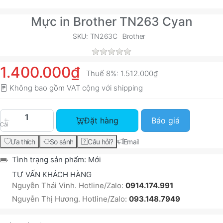
Mực in Brother TN263 Cyan
SKU: TN263C
Brother
1.400.000₫
Thuế 8%:
1.512.000₫
Không bao gồm VAT cộng với
shipping
Mực in Brother TN263 Cyan với giá 1.400.000₫, 
Đặt hàng
Báo giá
Cái
Ưa thích
So sánh
Câu hỏi?
Email
Tình trạng sản phẩm:
Mới
TƯ VẤN KHÁCH HÀNG
Nguyễn Thái Vinh. Hotline/Zalo:
0914.174.991
Nguyễn Thị Hương. Hotline/Zalo:
093.148.7949