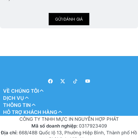
GỬI ĐÁNH GIÁ
VỀ CHÚNG TÔI
DỊCH VỤ
THÔNG TIN
HỖ TRỢ KHÁCH HÀNG
CÔNG TY TNHH MỰC IN NGUYỄN HỢP PHÁT
Mã số doanh nghiệp:
0317923409
Địa chỉ:
668/48B Quốc lộ 13, Phường Hiệp Bình, Thành phố Hồ