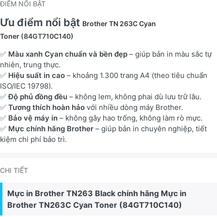
ĐIỂM NỔI BẬT
Ưu điểm nổi bật
Brother TN 263C Cyan
Toner
(84GT710C140)
✅
Màu xanh Cyan chuẩn và bền đẹp
– giúp bản in màu sắc tự
nhiên, trung thực.
✅
Hiệu suất in cao
– khoảng 1.300 trang A4 (theo tiêu chuẩn
ISO/IEC 19798).
✅
Độ phủ đồng đều
– không lem, không phai dù lưu trữ lâu.
✅
Tương thích hoàn hảo
với nhiều dòng máy Brother.
✅
Bảo vệ máy in
– không gây hao trống, không làm rò mực.
✅
Mực chính hãng Brother
– giúp bản in chuyên nghiệp, tiết
kiệm chi phí bảo trì.
CHI TIẾT
Mực in Brother TN263 Black chính hãng Mực in
Brother TN263C Cyan Toner (84GT710C140)