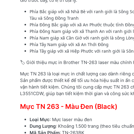
Giờ trước đây, có vị trí địa lý:
Phía Bắc giáp với xã Nhà Bè với ranh giới là Sông S
Tàu và Sông Đồng Tranh
Phía Đông Bắc giáp với xã An Phước thuộc tỉnh Đồn
Phía Đông Nam giáp với xã Thạnh An với ranh giới 
Phía Nam giáp xã Cần Giờ với ranh giới là sông Lòn
Phía Tây Nam giáp với xã An Thới Đông
Phía Tây giáp với xã Hiệp Phước với ranh giới là Sô
🏷️ Giới thiệu mực in Brother TN-263 laser màu chính
Mực TN 263 là loại mực in chất lượng cao dành riêng
Sản phẩm được thiết kế để tối ưu hóa hiệu suất in ấn c
vận hành tiết kiệm. Chúng tôi cung cấp mực TN 263 c
L3551CDW, giúp bạn tiết kiệm thời gian và công sức kh
Mực TN 263 - Màu Đen (Black)
Loại Mực
: Mực laser màu đen
Dung Lượng
: Khoảng 1.500 trang (theo tiêu chuẩ
Mã Sản Phẩm
: TN-263BK