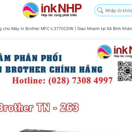
Nhập từ khóa tìm k
g cho Máy In Brother MFC-L3770CDW | Giao Nhanh tại Xã Bình Khá