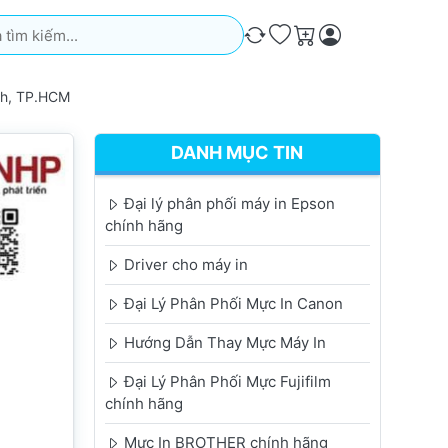
iếm. Kết quả sẽ tự động xuất hiện khi bạn nhập. Nhấn phím Ente
So sánh
Ưa thích
Giỏ hàng
nh, TP.HCM
DANH MỤC TIN
Đại lý phân phối máy in Epson
chính hãng
Driver cho máy in
Đại Lý Phân Phối Mực In Canon
Hướng Dẫn Thay Mực Máy In
Đại Lý Phân Phối Mực Fujifilm
chính hãng
Mực In BROTHER chính hãng