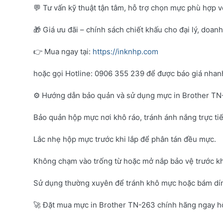
💬 Tư vấn kỹ thuật tận tâm, hỗ trợ chọn mực phù hợp 
🎁 Giá ưu đãi – chính sách chiết khấu cho đại lý, doan
👉 Mua ngay tại:
https://inknhp.com
hoặc gọi Hotline: 0906 355 239 để được báo giá nhanh 
⚙️ Hướng dẫn bảo quản và sử dụng mực in Brother T
Bảo quản hộp mực nơi khô ráo, tránh ánh nắng trực tiế
Lắc nhẹ hộp mực trước khi lắp để phân tán đều mực.
Không chạm vào trống từ hoặc mở nắp bảo vệ trước kh
Sử dụng thường xuyên để tránh khô mực hoặc bám dí
🚀 Đặt mua mực in Brother TN-263 chính hãng ngay 