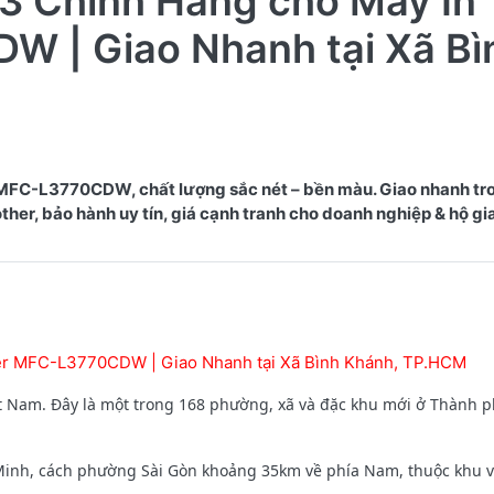
3 Chính Hãng cho Máy In
W | Giao Nhanh tại Xã Bì
 MFC-L3770CDW, chất lượng sắc nét – bền màu. Giao nhanh tr
er, bảo hành uy tín, giá cạnh tranh cho doanh nghiệp & hộ gia
her MFC-L3770CDW | Giao Nhanh tại Xã Bình Khánh, TP.HCM
t Nam. Đây là một trong 168 phường, xã và đặc khu mới ở Thành p
inh, cách phường Sài Gòn khoảng 35km về phía Nam, thuộc khu 