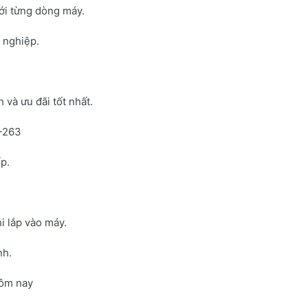
với từng dòng máy.
h nghiệp.
và ưu đãi tốt nhất.
N-263
p.
i lắp vào máy.
nh.
hôm nay