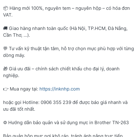
📦 Hàng mới 100%, nguyên tem – nguyên hộp – có hóa đơn
VAT.
🚚 Giao hàng nhanh toàn quốc (Hà Nội, TP.HCM, Đà Nẵng,
Cần Thơ, …).
💬 Tư vấn kỹ thuật tận tâm, hỗ trợ chọn mực phù hợp với từng
dòng máy.
🎁 Giá ưu đãi – chính sách chiết khấu cho đại lý, doanh
nghiệp.
👉 Mua ngay tại:
https://inknhp.com
hoặc gọi Hotline: 0906 355 239 để được báo giá nhanh và
ưu đãi tốt nhất.
⚙️ Hướng dẫn bảo quản và sử dụng mực in Brother TN-263
Bảo quản hộp mực nơi khô ráo, tránh ánh nắng trực tiếp.