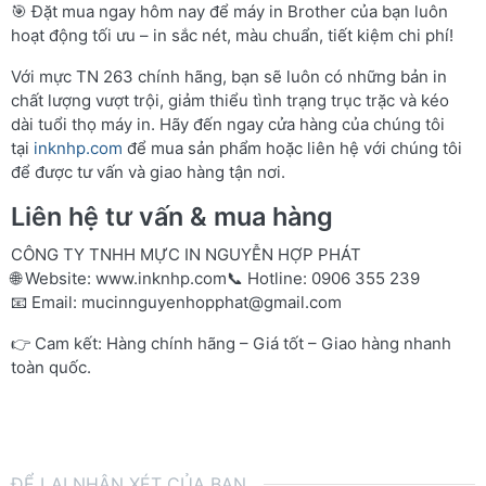
🎯 Đặt mua ngay hôm nay để máy in Brother của bạn luôn
hoạt động tối ưu – in sắc nét, màu chuẩn, tiết kiệm chi phí!
Với mực TN 263 chính hãng, bạn sẽ luôn có những bản in
chất lượng vượt trội, giảm thiểu tình trạng trục trặc và kéo
dài tuổi thọ máy in. Hãy đến ngay cửa hàng của chúng tôi
tại
inknhp.com
để mua sản phẩm hoặc liên hệ với chúng tôi
để được tư vấn và giao hàng tận nơi.
Liên hệ tư vấn & mua hàng
CÔNG TY TNHH MỰC IN NGUYỄN HỢP PHÁT
🌐 Website:
www.inknhp.com
📞 Hotline: 0906 355 239
📧 Email:
mucinnguyenhopphat@gmail.com
👉 Cam kết: Hàng chính hãng – Giá tốt – Giao hàng nhanh
toàn quốc.
ĐỂ LẠI NHẬN XÉT CỦA BẠN