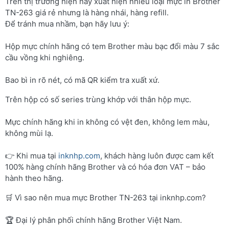
Trên thị trường hiện nay xuất hiện nhiều loại mực in Brother
TN-263 giá rẻ nhưng là hàng nhái, hàng refill.
Để tránh mua nhầm, bạn hãy lưu ý:
Hộp mực chính hãng có tem Brother màu bạc đổi màu 7 sắc
cầu vồng khi nghiêng.
Bao bì in rõ nét, có mã QR kiểm tra xuất xứ.
Trên hộp có số series trùng khớp với thân hộp mực.
Mực chính hãng khi in không có vệt đen, không lem màu,
không mùi lạ.
👉 Khi mua tại
inknhp.com
, khách hàng luôn được cam kết
100% hàng chính hãng Brother và có hóa đơn VAT – bảo
hành theo hãng.
🛒 Vì sao nên mua mực Brother TN-263 tại inknhp.com?
🏆 Đại lý phân phối chính hãng Brother Việt Nam.