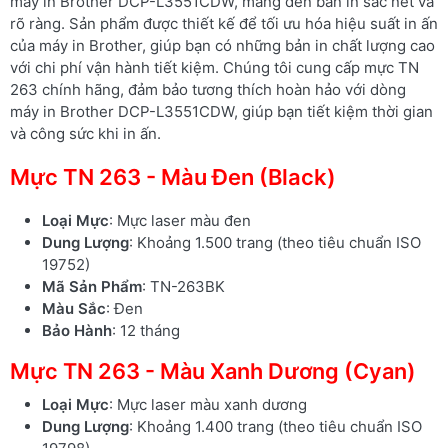
máy in Brother DCP-L3551CDW, mang đến bản in sắc nét và
rõ ràng. Sản phẩm được thiết kế để tối ưu hóa hiệu suất in ấn
của máy in Brother, giúp bạn có những bản in chất lượng cao
với chi phí vận hành tiết kiệm. Chúng tôi cung cấp mực TN
263 chính hãng, đảm bảo tương thích hoàn hảo với dòng
máy in Brother DCP-L3551CDW, giúp bạn tiết kiệm thời gian
và công sức khi in ấn.
Mực TN 263 - Màu Đen (Black)
Loại Mực
: Mực laser màu đen
Dung Lượng
: Khoảng 1.500 trang (theo tiêu chuẩn ISO
19752)
Mã Sản Phẩm
: TN-263BK
Màu Sắc
: Đen
Bảo Hành
: 12 tháng
Mực TN 263 - Màu Xanh Dương (Cyan)
Loại Mực
: Mực laser màu xanh dương
Dung Lượng
: Khoảng 1.400 trang (theo tiêu chuẩn ISO