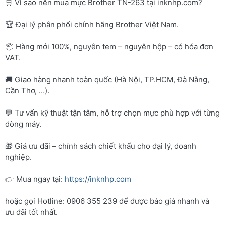
🛒 Vì sao nên mua mực Brother TN-263 tại inknhp.com?
🏆 Đại lý phân phối chính hãng Brother Việt Nam.
📦 Hàng mới 100%, nguyên tem – nguyên hộp – có hóa đơn
VAT.
🚚 Giao hàng nhanh toàn quốc (Hà Nội, TP.HCM, Đà Nẵng,
Cần Thơ, …).
💬 Tư vấn kỹ thuật tận tâm, hỗ trợ chọn mực phù hợp với từng
dòng máy.
🎁 Giá ưu đãi – chính sách chiết khấu cho đại lý, doanh
nghiệp.
👉 Mua ngay tại:
https://inknhp.com
hoặc gọi Hotline: 0906 355 239 để được báo giá nhanh và
ưu đãi tốt nhất.