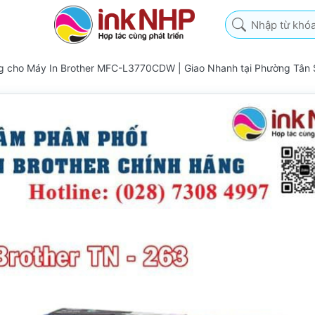
Nhập từ khóa tìm k
g cho Máy In Brother MFC-L3770CDW | Giao Nhanh tại Phường Tân