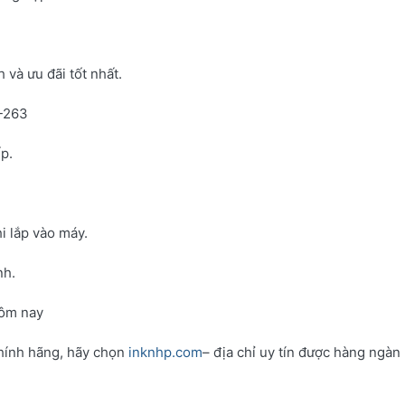
và ưu đãi tốt nhất.
N-263
p.
i lắp vào máy.
nh.
hôm nay
hính hãng, hãy chọn
inknhp.com
– địa chỉ uy tín được hàng ngàn