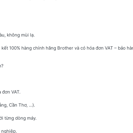
u, không mùi lạ.
 kết 100% hàng chính hãng Brother và có hóa đơn VAT – bảo hà
m?
a đơn VAT.
ng, Cần Thơ, …).
với từng dòng máy.
h nghiệp.