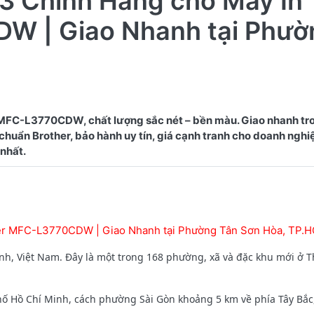
3 Chính Hãng cho Máy In
W | Giao Nhanh tại Phườ
 MFC-L3770CDW, chất lượng sắc nét – bền màu. Giao nhanh tr
uẩn Brother, bảo hành uy tín, giá cạnh tranh cho doanh nghiệ
her MFC-L3770CDW | Giao Nhanh tại Phường Tân Sơn Hòa, TP.
h, Việt Nam. Đây là một trong 168 phường, xã và đặc khu mới ở 
Hồ Chí Minh, cách phường Sài Gòn khoảng 5 km về phía Tây Bắc, c