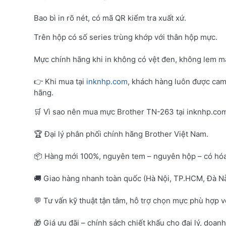
Bao bì in rõ nét, có mã QR kiểm tra xuất xứ.
Trên hộp có số series trùng khớp với thân hộp mực.
Mực chính hãng khi in không có vệt đen, không lem mà
👉 Khi mua tại
inknhp.com
, khách hàng luôn được cam
hãng.
🛒 Vì sao nên mua mực Brother TN-263 tại inknhp.co
🏆 Đại lý phân phối chính hãng Brother Việt Nam.
📦 Hàng mới 100%, nguyên tem – nguyên hộp – có hó
🚚 Giao hàng nhanh toàn quốc (Hà Nội, TP.HCM, Đà Nẵ
💬 Tư vấn kỹ thuật tận tâm, hỗ trợ chọn mực phù hợp 
🎁 Giá ưu đãi – chính sách chiết khấu cho đại lý, doan