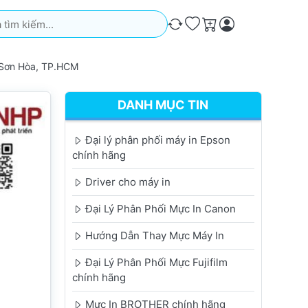
iếm. Kết quả sẽ tự động xuất hiện khi bạn nhập. Nhấn phím Ente
So sánh
Ưa thích
Giỏ hàng
 Sơn Hòa, TP.HCM
DANH MỤC TIN
Đại lý phân phối máy in Epson
chính hãng
Driver cho máy in
Đại Lý Phân Phối Mực In Canon
Hướng Dẫn Thay Mực Máy In
Đại Lý Phân Phối Mực Fujifilm
chính hãng
Mực In BROTHER chính hãng