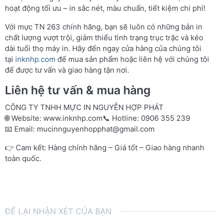
hoạt động tối ưu – in sắc nét, màu chuẩn, tiết kiệm chi phí!
Với mực TN 263 chính hãng, bạn sẽ luôn có những bản in
chất lượng vượt trội, giảm thiểu tình trạng trục trặc và kéo
dài tuổi thọ máy in. Hãy đến ngay cửa hàng của chúng tôi
tại
inknhp.com
để mua sản phẩm hoặc liên hệ với chúng tôi
để được tư vấn và giao hàng tận nơi.
Liên hệ tư vấn & mua hàng
CÔNG TY TNHH MỰC IN NGUYỄN HỢP PHÁT
🌐 Website:
www.inknhp.com
📞 Hotline: 0906 355 239
📧 Email:
mucinnguyenhopphat@gmail.com
👉 Cam kết: Hàng chính hãng – Giá tốt – Giao hàng nhanh
toàn quốc.
ĐỂ LẠI NHẬN XÉT CỦA BẠN