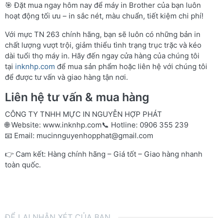
🎯 Đặt mua ngay hôm nay để máy in Brother của bạn luôn
hoạt động tối ưu – in sắc nét, màu chuẩn, tiết kiệm chi phí!
Với mực TN 263 chính hãng, bạn sẽ luôn có những bản in
chất lượng vượt trội, giảm thiểu tình trạng trục trặc và kéo
dài tuổi thọ máy in. Hãy đến ngay cửa hàng của chúng tôi
tại
inknhp.com
để mua sản phẩm hoặc liên hệ với chúng tôi
để được tư vấn và giao hàng tận nơi.
Liên hệ tư vấn & mua hàng
CÔNG TY TNHH MỰC IN NGUYỄN HỢP PHÁT
🌐 Website:
www.inknhp.com
📞 Hotline: 0906 355 239
📧 Email:
mucinnguyenhopphat@gmail.com
👉 Cam kết: Hàng chính hãng – Giá tốt – Giao hàng nhanh
toàn quốc.
ĐỂ LẠI NHẬN XÉT CỦA BẠN