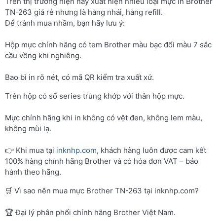
Trên thị trường hiện nay xuất hiện nhiều loại mực in Brother
TN-263 giá rẻ nhưng là hàng nhái, hàng refill.
Để tránh mua nhầm, bạn hãy lưu ý:
Hộp mực chính hãng có tem Brother màu bạc đổi màu 7 sắc
cầu vồng khi nghiêng.
Bao bì in rõ nét, có mã QR kiểm tra xuất xứ.
Trên hộp có số series trùng khớp với thân hộp mực.
Mực chính hãng khi in không có vệt đen, không lem màu,
không mùi lạ.
👉 Khi mua tại
inknhp.com
, khách hàng luôn được cam kết
100% hàng chính hãng Brother và có hóa đơn VAT – bảo
hành theo hãng.
🛒 Vì sao nên mua mực Brother TN-263 tại inknhp.com?
🏆 Đại lý phân phối chính hãng Brother Việt Nam.