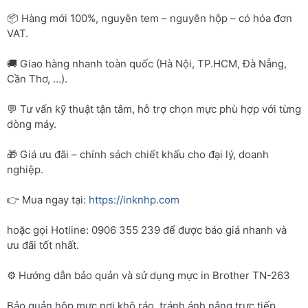
📦 Hàng mới 100%, nguyên tem – nguyên hộp – có hóa đơn
VAT.
🚚 Giao hàng nhanh toàn quốc (Hà Nội, TP.HCM, Đà Nẵng,
Cần Thơ, …).
💬 Tư vấn kỹ thuật tận tâm, hỗ trợ chọn mực phù hợp với từng
dòng máy.
🎁 Giá ưu đãi – chính sách chiết khấu cho đại lý, doanh
nghiệp.
👉 Mua ngay tại:
https://inknhp.com
hoặc gọi Hotline: 0906 355 239 để được báo giá nhanh và
ưu đãi tốt nhất.
⚙️ Hướng dẫn bảo quản và sử dụng mực in Brother TN-263
Bảo quản hộp mực nơi khô ráo, tránh ánh nắng trực tiếp.