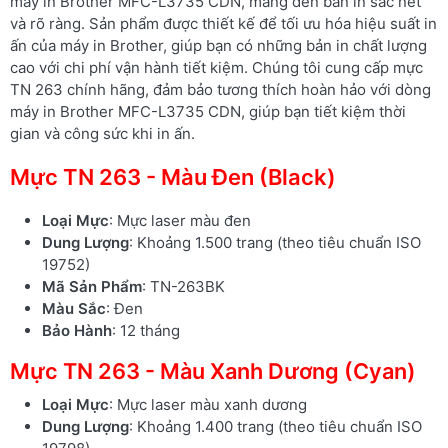
máy in Brother MFC-L3735 CDN, mang đến bản in sắc nét
và rõ ràng. Sản phẩm được thiết kế để tối ưu hóa hiệu suất in
ấn của máy in Brother, giúp bạn có những bản in chất lượng
cao với chi phí vận hành tiết kiệm. Chúng tôi cung cấp mực
TN 263 chính hãng, đảm bảo tương thích hoàn hảo với dòng
máy in Brother MFC-L3735 CDN, giúp bạn tiết kiệm thời
gian và công sức khi in ấn.
Mực TN 263 - Màu Đen (Black)
Loại Mực
: Mực laser màu đen
Dung Lượng
: Khoảng 1.500 trang (theo tiêu chuẩn ISO
19752)
Mã Sản Phẩm
: TN-263BK
Màu Sắc
: Đen
Bảo Hành
: 12 tháng
Mực TN 263 - Màu Xanh Dương (Cyan)
Loại Mực
: Mực laser màu xanh dương
Dung Lượng
: Khoảng 1.400 trang (theo tiêu chuẩn ISO