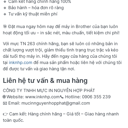
🔹 Cam kết hàng chính hãng 100%
🔹 Bảo hành – hóa đơn rõ ràng
🔹 Tư vấn kỹ thuật miễn phí
🎯 Đặt mua ngay hôm nay để máy in Brother của bạn luôn
hoạt động tối ưu – in sắc nét, màu chuẩn, tiết kiệm chi phí!
Với mực TN 263 chính hãng, bạn sẽ luôn có những bản in
chất lượng vượt trội, giảm thiểu tình trạng trục trặc và kéo
dài tuổi thọ máy in. Hãy đến ngay cửa hàng của chúng tôi
tại
inknhp.com
để mua sản phẩm hoặc liên hệ với chúng tôi
để được tư vấn và giao hàng tận nơi.
Liên hệ tư vấn & mua hàng
CÔNG TY TNHH MỰC IN NGUYỄN HỢP PHÁT
🌐 Website:
www.inknhp.com
📞 Hotline: 0906 355 239
📧 Email:
mucinnguyenhopphat@gmail.com
👉 Cam kết: Hàng chính hãng – Giá tốt – Giao hàng nhanh
toàn quốc.