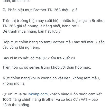
toàn, dễ tái chế.
🔍 Phân biệt mực Brother TN-263 thật – giả
Trên thị trường hiện nay xuất hiện nhiều loại mực in Brother
TN-263 giá rẻ nhưng là hàng nhái, hàng refill.
Để tránh mua nhầm, bạn hãy lưu ý:
Hộp mực chính hãng có tem Brother màu bạc đổi màu 7 sắc
cầu vồng khi nghiêng.
Bao bì in rõ nét, có mã QR kiểm tra xuất xứ.
Trên hộp có số series trùng khớp với thân hộp mực.
Mực chính hãng khi in không có vệt đen, không lem màu,
không mùi lạ.
👉 Khi mua tại
inknhp.com
, khách hàng luôn được cam kết
100% hàng chính hãng Brother và có hóa đơn VAT – bảo
hành theo hãng.