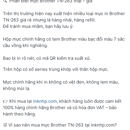
🔍 Phân biệt mực Brother TN-263 thật – giả
Trên thị trường hiện nay xuất hiện nhiều loại mực in Brother
TN-263 giá rẻ nhưng là hàng nhái, hàng refill.
Để tránh mua nhầm, bạn hãy lưu ý:
Hộp mực chính hãng có tem Brother màu bạc đổi màu 7 sắc
cầu vồng khi nghiêng.
Bao bì in rõ nét, có mã QR kiểm tra xuất xứ.
Trên hộp có số series trùng khớp với thân hộp mực.
Mực chính hãng khi in không có vệt đen, không lem màu,
không mùi lạ.
👉 Khi mua tại
inknhp.com
, khách hàng luôn được cam kết
100% hàng chính hãng Brother và có hóa đơn VAT – bảo
hành theo hãng.
🛒 Vì sao nên mua mực Brother TN-263 tại inknhp.com?