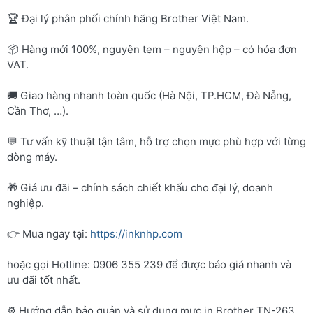
🏆 Đại lý phân phối chính hãng Brother Việt Nam.
📦 Hàng mới 100%, nguyên tem – nguyên hộp – có hóa đơn
VAT.
🚚 Giao hàng nhanh toàn quốc (Hà Nội, TP.HCM, Đà Nẵng,
Cần Thơ, …).
💬 Tư vấn kỹ thuật tận tâm, hỗ trợ chọn mực phù hợp với từng
dòng máy.
🎁 Giá ưu đãi – chính sách chiết khấu cho đại lý, doanh
nghiệp.
👉 Mua ngay tại:
https://inknhp.com
hoặc gọi Hotline: 0906 355 239 để được báo giá nhanh và
ưu đãi tốt nhất.
⚙️ Hướng dẫn bảo quản và sử dụng mực in Brother TN-263