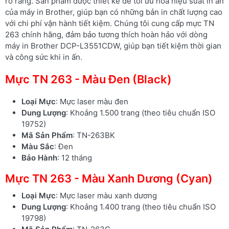
rõ ràng. Sản phẩm được thiết kế để tối ưu hóa hiệu suất in ấn
của máy in Brother, giúp bạn có những bản in chất lượng cao
với chi phí vận hành tiết kiệm. Chúng tôi cung cấp mực TN
263 chính hãng, đảm bảo tương thích hoàn hảo với dòng
máy in Brother DCP-L3551CDW, giúp bạn tiết kiệm thời gian
và công sức khi in ấn.
Mực TN 263 - Màu Đen (Black)
Loại Mực
: Mực laser màu đen
Dung Lượng
: Khoảng 1.500 trang (theo tiêu chuẩn ISO
19752)
Mã Sản Phẩm
: TN-263BK
Màu Sắc
: Đen
Bảo Hành
: 12 tháng
Mực TN 263 - Màu Xanh Dương (Cyan)
Loại Mực
: Mực laser màu xanh dương
Dung Lượng
: Khoảng 1.400 trang (theo tiêu chuẩn ISO
19798)