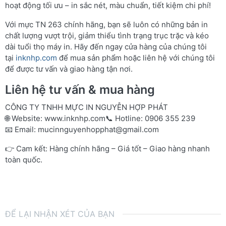
hoạt động tối ưu – in sắc nét, màu chuẩn, tiết kiệm chi phí!
Với mực TN 263 chính hãng, bạn sẽ luôn có những bản in
chất lượng vượt trội, giảm thiểu tình trạng trục trặc và kéo
dài tuổi thọ máy in. Hãy đến ngay cửa hàng của chúng tôi
tại
inknhp.com
để mua sản phẩm hoặc liên hệ với chúng tôi
để được tư vấn và giao hàng tận nơi.
Liên hệ tư vấn & mua hàng
CÔNG TY TNHH MỰC IN NGUYỄN HỢP PHÁT
🌐 Website:
www.inknhp.com
📞 Hotline: 0906 355 239
📧 Email:
mucinnguyenhopphat@gmail.com
👉 Cam kết: Hàng chính hãng – Giá tốt – Giao hàng nhanh
toàn quốc.
ĐỂ LẠI NHẬN XÉT CỦA BẠN