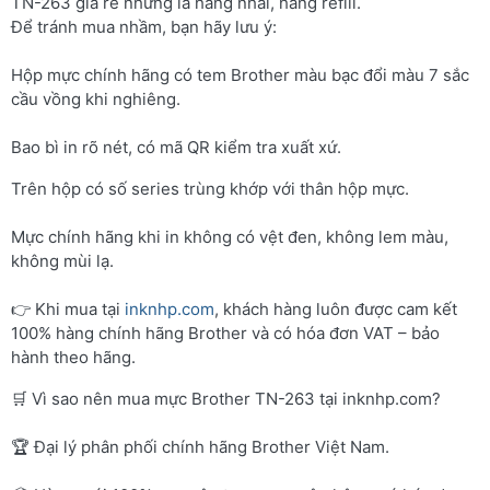
TN-263 giá rẻ nhưng là hàng nhái, hàng refill.
Để tránh mua nhầm, bạn hãy lưu ý:
Hộp mực chính hãng có tem Brother màu bạc đổi màu 7 sắc
cầu vồng khi nghiêng.
Bao bì in rõ nét, có mã QR kiểm tra xuất xứ.
Trên hộp có số series trùng khớp với thân hộp mực.
Mực chính hãng khi in không có vệt đen, không lem màu,
không mùi lạ.
👉 Khi mua tại
inknhp.com
, khách hàng luôn được cam kết
100% hàng chính hãng Brother và có hóa đơn VAT – bảo
hành theo hãng.
🛒 Vì sao nên mua mực Brother TN-263 tại inknhp.com?
🏆 Đại lý phân phối chính hãng Brother Việt Nam.