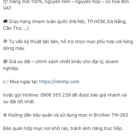
📦 Hàng mới 100%, nguyên tem – nguyên hộp – có hóa đơn
VAT.
🚚 Giao hàng nhanh toàn quốc (Hà Nội, TP.HCM, Đà Nẵng,
Cần Thơ, …).
💬 Tư vấn kỹ thuật tận tâm, hỗ trợ chọn mực phù hợp với từng
dòng máy.
🎁 Giá ưu đãi – chính sách chiết khấu cho đại lý, doanh
nghiệp.
👉 Mua ngay tại:
https://inknhp.com
hoặc gọi Hotline: 0906 355 239 để được báo giá nhanh và
ưu đãi tốt nhất.
⚙️ Hướng dẫn bảo quản và sử dụng mực in Brother TN-263
Bảo quản hộp mực nơi khô ráo, tránh ánh nắng trực tiếp.