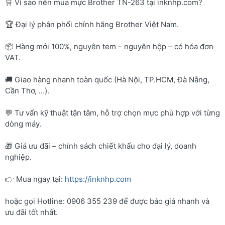
🛒 Vì sao nên mua mực Brother TN-263 tại inknhp.com?
🏆 Đại lý phân phối chính hãng Brother Việt Nam.
📦 Hàng mới 100%, nguyên tem – nguyên hộp – có hóa đơn
VAT.
🚚 Giao hàng nhanh toàn quốc (Hà Nội, TP.HCM, Đà Nẵng,
Cần Thơ, …).
💬 Tư vấn kỹ thuật tận tâm, hỗ trợ chọn mực phù hợp với từng
dòng máy.
🎁 Giá ưu đãi – chính sách chiết khấu cho đại lý, doanh
nghiệp.
👉 Mua ngay tại:
https://inknhp.com
hoặc gọi Hotline: 0906 355 239 để được báo giá nhanh và
ưu đãi tốt nhất.