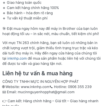
🔹 Giao hàng toàn quốc
🔹 Cam kết hàng chính hãng 100%
🔹 Bảo hành – hóa đơn rõ ràng
🔹 Tư vấn kỹ thuật miễn phí
🎯 Đặt mua ngay hôm nay để máy in Brother của bạn luôn
hoạt động tối ưu – in sắc nét, màu chuẩn, tiết kiệm chi phí!
Với mực TN 263 chính hãng, bạn sẽ luôn có những bản in
chất lượng vượt trội, giảm thiểu tình trạng trục trặc và kéo
dài tuổi thọ máy in. Hãy đến ngay cửa hàng của chúng tôi
tại
inknhp.com
để mua sản phẩm hoặc liên hệ với chúng tôi
để được tư vấn và giao hàng tận nơi.
Liên hệ tư vấn & mua hàng
CÔNG TY TNHH MỰC IN NGUYỄN HỢP PHÁT
🌐 Website:
www.inknhp.com
📞 Hotline: 0906 355 239
📧 Email:
mucinnguyenhopphat@gmail.com
👉 Cam kết: Hàng chính hãng – Giá tốt – Giao hàng nhanh