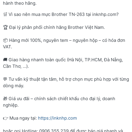
hành theo hãng.
🛒 Vì sao nên mua mực Brother TN-263 tại inknhp.com?
🏆 Đại lý phân phối chính hãng Brother Việt Nam.
📦 Hàng mới 100%, nguyên tem – nguyên hộp – có hóa đơn
VAT.
🚚 Giao hàng nhanh toàn quốc (Hà Nội, TP.HCM, Đà Nẵng,
Cần Thơ, …).
💬 Tư vấn kỹ thuật tận tâm, hỗ trợ chọn mực phù hợp với từng
dòng máy.
🎁 Giá ưu đãi – chính sách chiết khấu cho đại lý, doanh
nghiệp.
👉 Mua ngay tại:
https://inknhp.com
hoặc gọi Hotline: 0906 355 239 để được báo giá nhanh và