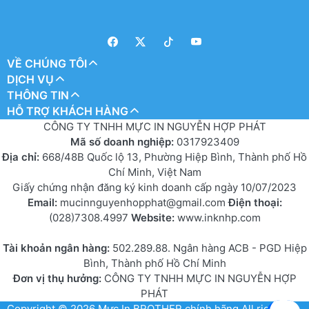
VỀ CHÚNG TÔI
DỊCH VỤ
THÔNG TIN
HỖ TRỢ KHÁCH HÀNG
CÔNG TY TNHH MỰC IN NGUYỄN HỢP PHÁT
Mã số doanh nghiệp:
0317923409
Địa chỉ:
668/48B Quốc lộ 13, Phường Hiệp Bình, Thành phố Hồ
Chí Minh, Việt Nam
Giấy chứng nhận đăng ký kinh doanh cấp ngày 10/07/2023
Email:
mucinnguyenhopphat@gmail.com
Điện thoại:
(028)7308.4997
Website:
www.inknhp.com
Tài khoản ngân hàng:
502.289.88. Ngân hàng ACB - PGD Hiệp
Bình, Thành phố Hồ Chí Minh
Đơn vị thụ hưởng:
CÔNG TY TNHH MỰC IN NGUYỄN HỢP
PHÁT
Copyright © 2026
Mực In BROTHER chính hãng
All rights