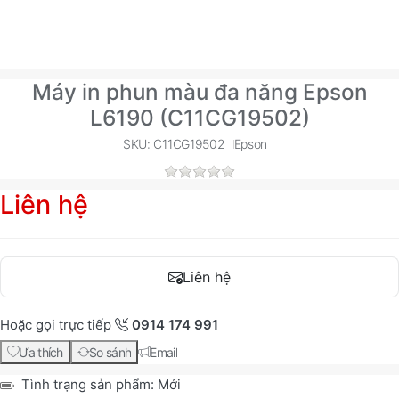
Máy in phun màu đa năng Epson
L6190 (C11CG19502)
SKU: C11CG19502
Epson
Liên hệ
Liên hệ
Hoặc gọi trực tiếp
0914 174 991
Ưa thích
So sánh
Email
Tình trạng sản phẩm:
Mới