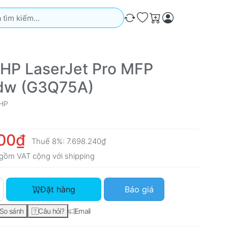
iếm. Kết quả sẽ tự động xuất hiện khi bạn nhập. Nhấn phím Ente
So sánh
Ưa thích
Giỏ hàng
 HP LaserJet Pro MFP
dw (G3Q75A)
HP
000₫
Thuế 8%:
7.698.240₫
gồm VAT cộng với
shipping
Máy in HP LaserJet Pro MFP M227fdw (G3Q75A) với giá 7.128.
Đặt hàng
Báo giá
So sánh
Câu hỏi?
Email