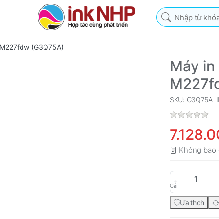
Nhập từ khóa tìm k
P M227fdw (G3Q75A)
Máy in
M227f
SKU: G3Q75A
7.128.
Không bao 
Cái
Ưa thích