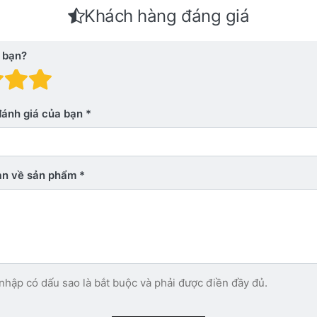
Khách hàng đáng giá
 bạn?
 giá: 1 trên 5 sao. Xấu
nh giá: 2 trên 5 sao.
Đánh giá: 3 trên 5 sao.
Đánh giá: 4 trên 5 sao.
Đánh giá: 5 trên 5 sao. Xu
đánh giá của bạn
bạn về sản phẩm
nhập có dấu sao là bắt buộc và phải được điền đầy đủ.