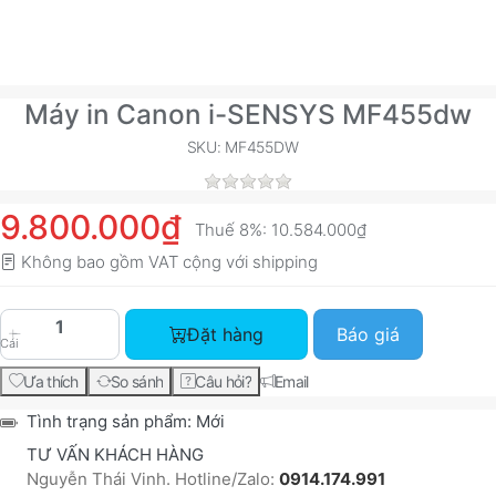
Máy in Canon i-SENSYS MF455dw
SKU: MF455DW
9.800.000₫
Thuế 8%:
10.584.000₫
Không bao gồm VAT cộng với
shipping
Máy in Canon i-SENSYS MF455dw với giá 9.800.
Đặt hàng
Báo giá
Cái
Ưa thích
So sánh
Câu hỏi?
Email
Tình trạng sản phẩm:
Mới
TƯ VẤN KHÁCH HÀNG
Nguyễn Thái Vinh. Hotline/Zalo:
0914.174.991