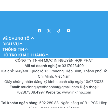
VỀ CHÚNG TÔI
DỊCH VỤ
THÔNG TIN
HỖ TRỢ KHÁCH HÀNG
CÔNG TY TNHH MỰC IN NGUYỄN HỢP PHÁT
Mã số doanh nghiệp:
0317923409
Địa chỉ:
668/48B Quốc lộ 13, Phường Hiệp Bình, Thành phố Hồ
Chí Minh, Việt Nam
Giấy chứng nhận đăng ký kinh doanh cấp ngày 10/07/2023
Email:
mucinnguyenhopphat@gmail.com
Điện thoại:
(028)7308.4997
Website:
www.inknhp.com
Tài khoản ngân hàng:
502.289.88. Ngân hàng ACB - PGD Hiệp