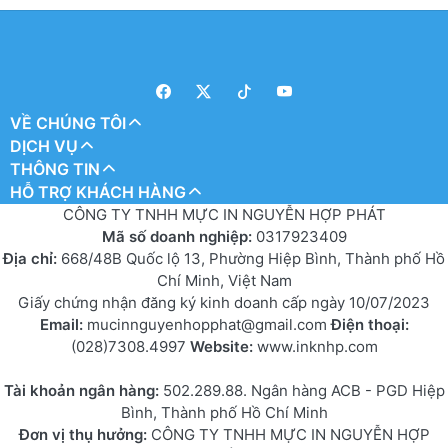
VỀ CHÚNG TÔI
DỊCH VỤ
THÔNG TIN
HỖ TRỢ KHÁCH HÀNG
CÔNG TY TNHH MỰC IN NGUYỄN HỢP PHÁT
Mã số doanh nghiệp:
0317923409
Địa chỉ:
668/48B Quốc lộ 13, Phường Hiệp Bình, Thành phố Hồ
Chí Minh, Việt Nam
Giấy chứng nhận đăng ký kinh doanh cấp ngày 10/07/2023
Email:
mucinnguyenhopphat@gmail.com
Điện thoại:
(028)7308.4997
Website:
www.inknhp.com
Tài khoản ngân hàng:
502.289.88. Ngân hàng ACB - PGD Hiệp
Bình, Thành phố Hồ Chí Minh
Đơn vị thụ hưởng:
CÔNG TY TNHH MỰC IN NGUYỄN HỢP