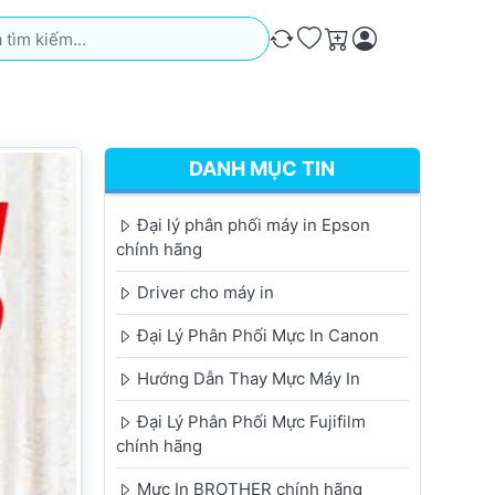
iếm. Kết quả sẽ tự động xuất hiện khi bạn nhập. Nhấn phím Ente
So sánh
Ưa thích
Giỏ hàng
DANH MỤC TIN
Đại lý phân phối máy in Epson
chính hãng
Driver cho máy in
Đại Lý Phân Phối Mực In Canon
Hướng Dẫn Thay Mực Máy In
Đại Lý Phân Phối Mực Fujifilm
chính hãng
Mực In BROTHER chính hãng