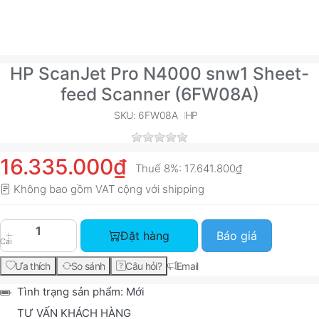
HP ScanJet Pro N4000 snw1 Sheet-
feed Scanner (6FW08A)
SKU: 6FW08A
HP
16.335.000₫
Thuế 8%:
17.641.800₫
Không bao gồm VAT cộng với
shipping
HP ScanJet Pro N4000 snw1 Sheet-feed Scanner
Đặt hàng
Báo giá
Cái
Ưa thích
So sánh
Câu hỏi?
Email
Tình trạng sản phẩm:
Mới
TƯ VẤN KHÁCH HÀNG