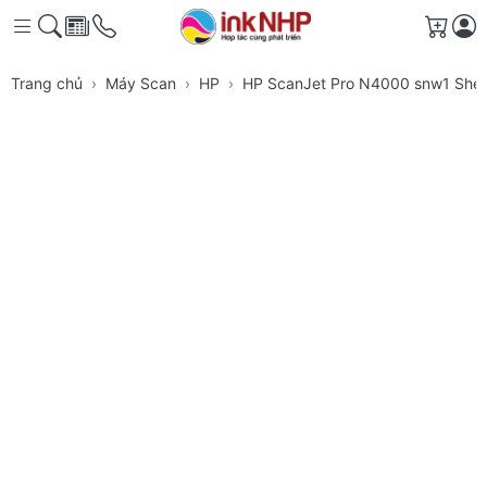
Giỏ h
Trang chủ
Máy Scan
HP
HP ScanJet Pro N4000 snw1 She