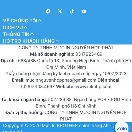
VỀ CHÚNG TÔI
DỊCH VỤ
THÔNG TIN
HỖ TRỢ KHÁCH HÀNG
CÔNG TY TNHH MỰC IN NGUYỄN HỢP PHÁT
Mã số doanh nghiệp:
0317923409
Địa chỉ:
668/48B Quốc lộ 13, Phường Hiệp Bình, Thành phố Hồ
Chí Minh, Việt Nam
Giấy chứng nhận đăng ký kinh doanh cấp ngày 10/07/2023
Email:
mucinnguyenhopphat@gmail.com
Điện thoại:
(028)7308.4997
Website:
www.inknhp.com
Tài khoản ngân hàng:
502.289.88. Ngân hàng ACB - PGD Hiệp
Bình, Thành phố Hồ Chí Minh
Đơn vị thụ hưởng:
CÔNG TY TNHH MỰC IN NGUYỄN HỢP
PHÁT
Copyright © 2026
Mực In BROTHER chính hãng
All rights
reserved.