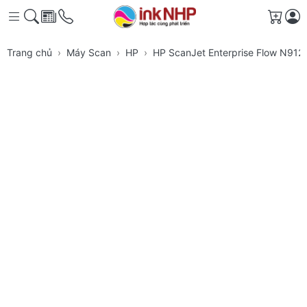
Giỏ h
Trang chủ
Máy Scan
HP
HP ScanJet Enterprise Flow N912