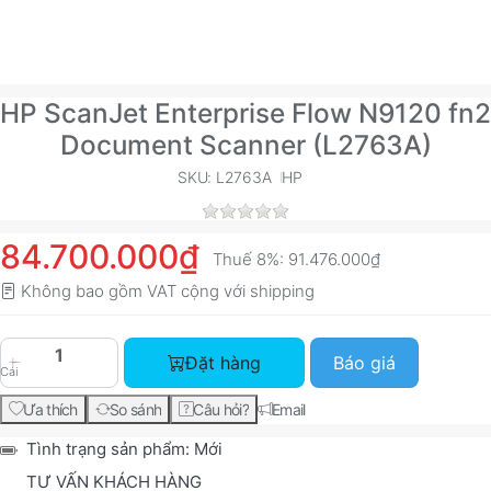
HP ScanJet Enterprise Flow N9120 fn2
Document Scanner (L2763A)
SKU: L2763A
HP
84.700.000₫
Thuế 8%:
91.476.000₫
Không bao gồm VAT cộng với
shipping
HP ScanJet Enterprise Flow N9120 fn2 Document
Đặt hàng
Báo giá
Cái
Ưa thích
So sánh
Câu hỏi?
Email
Tình trạng sản phẩm:
Mới
TƯ VẤN KHÁCH HÀNG