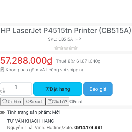
HP LaserJet P4515tn Printer (CB515A)
SKU: CB515A
HP
57.288.000₫
Thuế 8%:
61.871.040₫
Không bao gồm VAT cộng với
shipping
HP LaserJet P4515tn Printer (CB515A) với giá 5
Đặt hàng
Báo giá
Cái
Ưa thích
So sánh
Câu hỏi?
Email
Tình trạng sản phẩm:
Mới
TƯ VẤN KHÁCH HÀNG
Nguyễn Thái Vinh. Hotline/Zalo:
0914.174.991