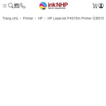
Giỏ h
Trang chủ
Printer
HP
HP LaserJet P4515tn Printer (CB515A