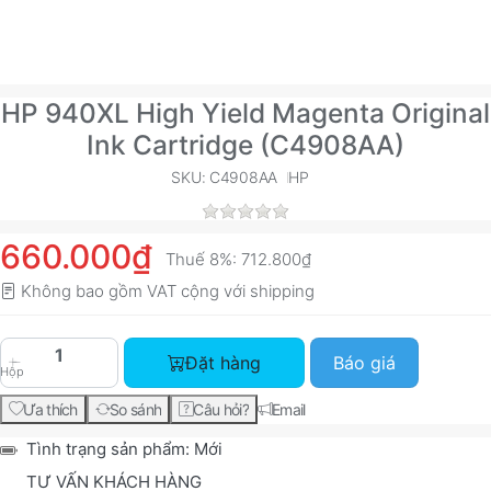
HP 940XL High Yield Magenta Original
Ink Cartridge (C4908AA)
SKU: C4908AA
HP
660.000₫
Thuế 8%:
712.800₫
Không bao gồm VAT cộng với
shipping
HP 940XL High Yield Magenta Original Ink Cartr
Đặt hàng
Báo giá
Hộp
Ưa thích
So sánh
Câu hỏi?
Email
Tình trạng sản phẩm:
Mới
TƯ VẤN KHÁCH HÀNG