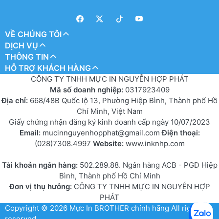
VỀ CHÚNG TÔI
DỊCH VỤ
THÔNG TIN
HỖ TRỢ KHÁCH HÀNG
CÔNG TY TNHH MỰC IN NGUYỄN HỢP PHÁT
Mã số doanh nghiệp:
0317923409
Địa chỉ:
668/48B Quốc lộ 13, Phường Hiệp Bình, Thành phố Hồ
Chí Minh, Việt Nam
Giấy chứng nhận đăng ký kinh doanh cấp ngày 10/07/2023
Email:
mucinnguyenhopphat@gmail.com
Điện thoại:
(028)7308.4997
Website:
www.inknhp.com
Tài khoản ngân hàng:
502.289.88. Ngân hàng ACB - PGD Hiệp
Bình, Thành phố Hồ Chí Minh
Đơn vị thụ hưởng:
CÔNG TY TNHH MỰC IN NGUYỄN HỢP
PHÁT
Copyright © 2026
Mực In BROTHER chính hãng
All rights
reserved.