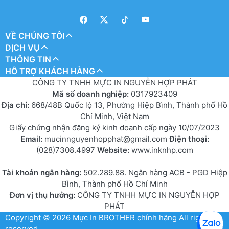
VỀ CHÚNG TÔI
DỊCH VỤ
THÔNG TIN
HỖ TRỢ KHÁCH HÀNG
CÔNG TY TNHH MỰC IN NGUYỄN HỢP PHÁT
Mã số doanh nghiệp:
0317923409
Địa chỉ:
668/48B Quốc lộ 13, Phường Hiệp Bình, Thành phố Hồ
Chí Minh, Việt Nam
Giấy chứng nhận đăng ký kinh doanh cấp ngày 10/07/2023
Email:
mucinnguyenhopphat@gmail.com
Điện thoại:
(028)7308.4997
Website:
www.inknhp.com
Tài khoản ngân hàng:
502.289.88. Ngân hàng ACB - PGD Hiệp
Bình, Thành phố Hồ Chí Minh
Đơn vị thụ hưởng:
CÔNG TY TNHH MỰC IN NGUYỄN HỢP
PHÁT
Copyright © 2026
Mực In BROTHER chính hãng
All rights
reserved.