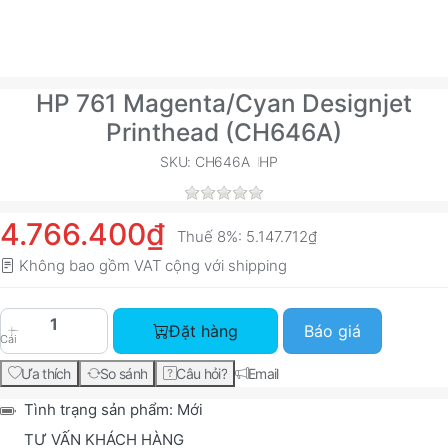
HP 761 Magenta/Cyan Designjet
Printhead (CH646A)
SKU: CH646A
HP
4.766.400₫
Thuế 8%:
5.147.712₫
Không bao gồm VAT cộng với
shipping
HP 761 Magenta/Cyan Designjet Printhead (CH64
Đặt hàng
Báo giá
Cái
Ưa thích
So sánh
Câu hỏi?
Email
Tình trạng sản phẩm:
Mới
TƯ VẤN KHÁCH HÀNG