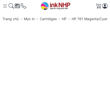
Giỏ h
Trang chủ
Mực in
Cartridges
HP
HP 761 Magenta/Cyan D