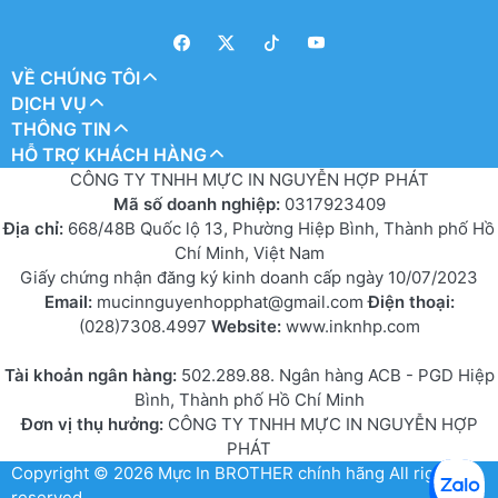
VỀ CHÚNG TÔI
DỊCH VỤ
THÔNG TIN
HỖ TRỢ KHÁCH HÀNG
CÔNG TY TNHH MỰC IN NGUYỄN HỢP PHÁT
Mã số doanh nghiệp:
0317923409
Địa chỉ:
668/48B Quốc lộ 13, Phường Hiệp Bình, Thành phố Hồ
Chí Minh, Việt Nam
Giấy chứng nhận đăng ký kinh doanh cấp ngày 10/07/2023
Email:
mucinnguyenhopphat@gmail.com
Điện thoại:
(028)7308.4997
Website:
www.inknhp.com
Tài khoản ngân hàng:
502.289.88. Ngân hàng ACB - PGD Hiệp
Bình, Thành phố Hồ Chí Minh
Đơn vị thụ hưởng:
CÔNG TY TNHH MỰC IN NGUYỄN HỢP
PHÁT
Copyright © 2026
Mực In BROTHER chính hãng
All rights
reserved.