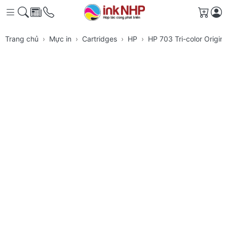
Giỏ h
Trang chủ
Mực in
Cartridges
HP
HP 703 Tri-color Origi