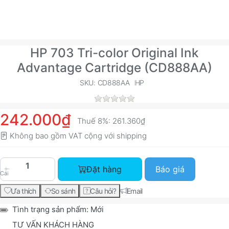
HP 703 Tri-color Original Ink
Advantage Cartridge (CD888AA)
SKU: CD888AA
HP
242.000₫
Thuế 8%:
261.360₫
Không bao gồm VAT cộng với
shipping
HP 703 Tri-color Original Ink Advantage Cartri
Đặt hàng
Báo giá
Cái
Ưa thích
So sánh
Câu hỏi?
Email
Tình trạng sản phẩm:
Mới
TƯ VẤN KHÁCH HÀNG