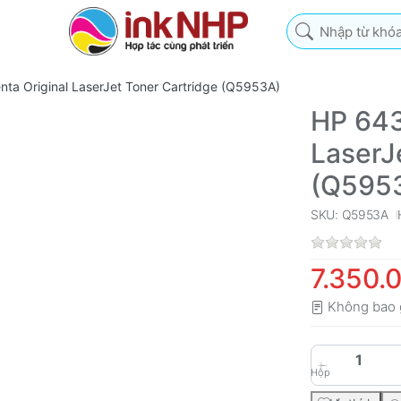
Nhập từ khóa tìm k
ta Original LaserJet Toner Cartridge (Q5953A)
HP 643
LaserJ
(Q595
SKU: Q5953A
7.350.
Không bao 
Hộp