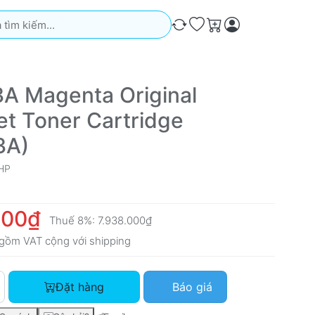
iếm. Kết quả sẽ tự động xuất hiện khi bạn nhập. Nhấn phím Ente
So sánh
Ưa thích
Giỏ hàng
A Magenta Original
et Toner Cartridge
3A)
HP
000₫
Thuế 8%:
7.938.000₫
gồm VAT cộng với
shipping
HP 643A Magenta Original LaserJet Toner Cartridge (Q5953A) 
Đặt hàng
Báo giá