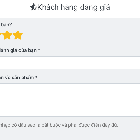
Khách hàng đáng giá
 bạn?
 giá: 1 trên 5 sao. Xấu
nh giá: 2 trên 5 sao.
Đánh giá: 3 trên 5 sao.
Đánh giá: 4 trên 5 sao.
Đánh giá: 5 trên 5 sao. Xu
đánh giá của bạn
bạn về sản phẩm
nhập có dấu sao là bắt buộc và phải được điền đầy đủ.