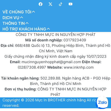
VỀ CHÚNG TÔI
DỊCH VỤ
THÔNG TIN
HỖ TRỢ KHÁCH HÀNG
CÔNG TY TNHH MỰC IN NGUYỄN HỢP PHÁT
Mã số doanh nghiệp:
0317923409
Địa chỉ:
668/48B Quốc lộ 13, Phường Hiệp Bình, Thành phố Hồ
Chí Minh, Việt Nam
Giấy chứng nhận đăng ký kinh doanh cấp ngày 10/07/2023
Email:
mucinnguyenhopphat@gmail.com
Điện thoại:
(028)7308.4997
Website:
www.inknhp.com
Tài khoản ngân hàng:
502.289.88. Ngân hàng ACB - PGD Hiệp
Bình, Thành phố Hồ Chí Minh
Đơn vị thụ hưởng:
CÔNG TY TNHH MỰC IN NGUYỄN HỢP
PHÁT
Copyright © 2026
Mực In BROTHER chính hãng
All rights
reserved.