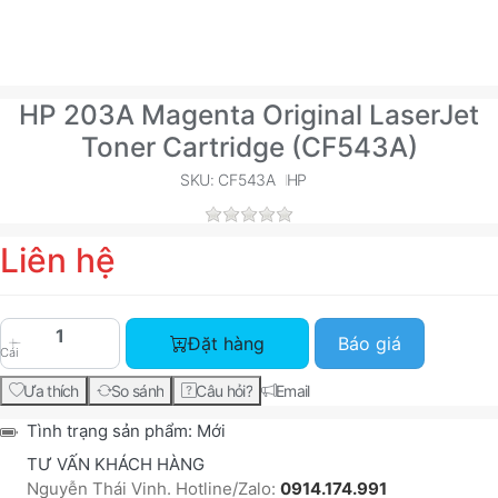
HP 203A Magenta Original LaserJet
Toner Cartridge (CF543A)
SKU: CF543A
HP
Liên hệ
HP 203A Magenta Original LaserJet Toner Cartri
Đặt hàng
Báo giá
Cái
Ưa thích
So sánh
Câu hỏi?
Email
Tình trạng sản phẩm:
Mới
TƯ VẤN KHÁCH HÀNG
Nguyễn Thái Vinh. Hotline/Zalo:
0914.174.991