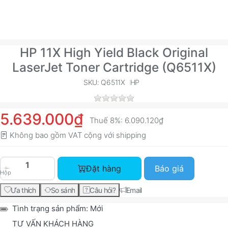
HP 11X High Yield Black Original
LaserJet Toner Cartridge (Q6511X)
SKU: Q6511X
HP
5.639.000₫
Thuế 8%:
6.090.120₫
Không bao gồm VAT cộng với
shipping
HP 11X High Yield Black Original LaserJet Toner
Đặt hàng
Báo giá
Hộp
Ưa thích
So sánh
Câu hỏi?
Email
Tình trạng sản phẩm:
Mới
TƯ VẤN KHÁCH HÀNG