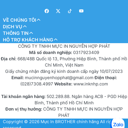
VỀ CHÚNG TÔI
DỊCH VỤ
THÔNG TIN
HỖ TRỢ KHÁCH HÀNG
CÔNG TY TNHH MỰC IN NGUYỄN HỢP PHÁT
Mã số doanh nghiệp:
0317923409
Địa chỉ:
668/48B Quốc lộ 13, Phường Hiệp Bình, Thành phố Hồ
Chí Minh, Việt Nam
Giấy chứng nhận đăng ký kinh doanh cấp ngày 10/07/2023
Email:
mucinnguyenhopphat@gmail.com
Điện thoại:
(028)7308.4997
Website:
www.inknhp.com
Tài khoản ngân hàng:
502.289.88. Ngân hàng ACB - PGD Hiệp
Bình, Thành phố Hồ Chí Minh
Đơn vị thụ hưởng:
CÔNG TY TNHH MỰC IN NGUYỄN HỢP
PHÁT
Copyright © 2026
Mực In BROTHER chính hãng
All rights
reserved.