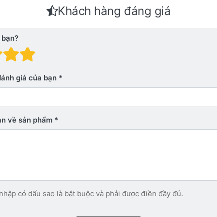
Khách hàng đáng giá
 bạn?
 giá: 1 trên 5 sao. Xấu
nh giá: 2 trên 5 sao.
Đánh giá: 3 trên 5 sao.
Đánh giá: 4 trên 5 sao.
Đánh giá: 5 trên 5 sao. Xu
đánh giá của bạn
bạn về sản phẩm
nhập có dấu sao là bắt buộc và phải được điền đầy đủ.