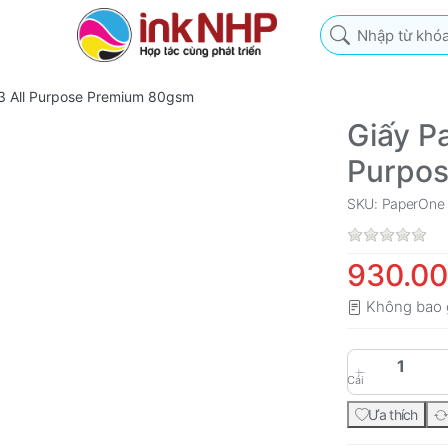
Nhập từ khóa tìm k
3 All Purpose Premium 80gsm
Giấy P
Purpo
SKU: PaperOne
930.0
Không bao 
Cái
Ưa thích