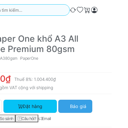
iếm. Kết quả sẽ tự động xuất hiện khi bạn nhập. Nhấn phím Ente
So sánh
Ưa thích
Giỏ hàng
aper One khổ A3 All
se Premium 80gsm
 A380gsm
PaperOne
00₫
Thuế 8%:
1.004.400₫
gồm VAT cộng với
shipping
Giấy Paper One khổ A3 All Purpose Premium 80gsm với giá 93
Đặt hàng
Báo giá
So sánh
Câu hỏi?
Email