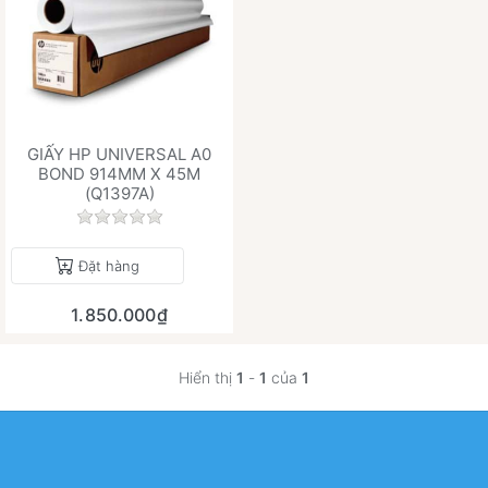
GIẤY HP UNIVERSAL A0
BOND 914MM X 45M
(Q1397A)
Chưa có đánh giá nào cho sản phẩm này.
Đặt hàng
1.850.000₫
Hiển thị
1
-
1
của
1