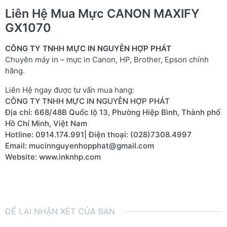
Liên Hệ Mua Mực CANON MAXIFY
GX1070
CÔNG TY TNHH MỰC IN NGUYỄN HỢP PHÁT
Chuyên máy in – mực in Canon, HP, Brother, Epson chính
hãng.
Liên Hệ ngay được tư vấn mua hang:
CÔNG TY TNHH MỰC IN NGUYỄN HỢP PHÁT
Địa chỉ: 668/48B Quốc lộ 13, Phường Hiệp Bình, Thành phố 
Hồ Chí Minh, Việt Nam
Hotline: 0914.174.991| Điện thoại: (028)7308.4997
Email: mucinnguyenhopphat@gmail.com
Website: 
www.inknhp.com
ĐỂ LẠI NHẬN XÉT CỦA BẠN