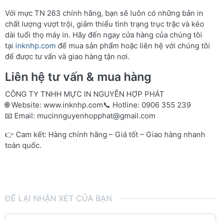
Với mực TN 263 chính hãng, bạn sẽ luôn có những bản in
chất lượng vượt trội, giảm thiểu tình trạng trục trặc và kéo
dài tuổi thọ máy in. Hãy đến ngay cửa hàng của chúng tôi
tại
inknhp.com
để mua sản phẩm hoặc liên hệ với chúng tôi
để được tư vấn và giao hàng tận nơi.
Liên hệ tư vấn & mua hàng
CÔNG TY TNHH MỰC IN NGUYỄN HỢP PHÁT
🌐 Website:
www.inknhp.com
📞 Hotline: 0906 355 239
📧 Email:
mucinnguyenhopphat@gmail.com
👉 Cam kết: Hàng chính hãng – Giá tốt – Giao hàng nhanh
toàn quốc.
ĐỂ LẠI NHẬN XÉT CỦA BẠN