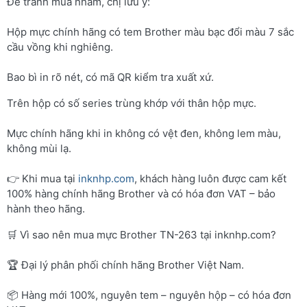
Để tránh mua nhầm, chị lưu ý:
Hộp mực chính hãng có tem Brother màu bạc đổi màu 7 sắc
cầu vồng khi nghiêng.
Bao bì in rõ nét, có mã QR kiểm tra xuất xứ.
Trên hộp có số series trùng khớp với thân hộp mực.
Mực chính hãng khi in không có vệt đen, không lem màu,
không mùi lạ.
👉 Khi mua tại
inknhp.com
, khách hàng luôn được cam kết
100% hàng chính hãng Brother và có hóa đơn VAT – bảo
hành theo hãng.
🛒 Vì sao nên mua mực Brother TN-263 tại inknhp.com?
🏆 Đại lý phân phối chính hãng Brother Việt Nam.
📦 Hàng mới 100%, nguyên tem – nguyên hộp – có hóa đơn