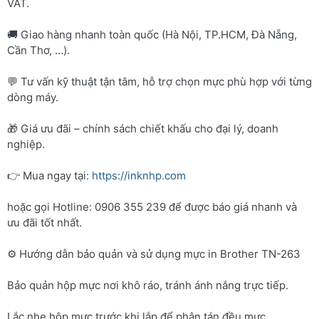
VAT.
🚚 Giao hàng nhanh toàn quốc (Hà Nội, TP.HCM, Đà Nẵng,
Cần Thơ, …).
💬 Tư vấn kỹ thuật tận tâm, hỗ trợ chọn mực phù hợp với từng
dòng máy.
🎁 Giá ưu đãi – chính sách chiết khấu cho đại lý, doanh
nghiệp.
👉 Mua ngay tại:
https://inknhp.com
hoặc gọi Hotline: 0906 355 239 để được báo giá nhanh và
ưu đãi tốt nhất.
⚙️ Hướng dẫn bảo quản và sử dụng mực in Brother TN-263
Bảo quản hộp mực nơi khô ráo, tránh ánh nắng trực tiếp.
Lắc nhẹ hộp mực trước khi lắp để phân tán đều mực.