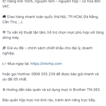
📦 Hàng mới 100%, nguyên tem – nguyên hộp – có hóa đơn
VAT.
🚚 Giao hàng nhanh toàn quốc (Hà Nội, TP.HCM, Đà Nẵng,
Cần Thơ, …).
💬 Tư vấn kỹ thuật tận tâm, hỗ trợ chọn mực phù hợp với từng
dòng máy.
🎁 Giá ưu đãi – chính sách chiết khấu cho đại lý, doanh
nghiệp.
👉 Mua ngay tại:
https://inknhp.com
hoặc gọi Hotline: 0906 355 239 để được báo giá nhanh và
ưu đãi tốt nhất.
⚙️ Hướng dẫn bảo quản và sử dụng mực in Brother TN-263
Bảo quản hộp mực nơi khô ráo, tránh ánh nắng trực tiếp.