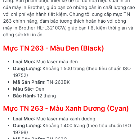
ràng. Sản phẩm được thiết kế để tối ưu hóa hiệu suất in ấn
của máy in Brother, giúp bạn có những bản in chất lượng cao
với chi phí vận hành tiết kiệm. Chúng tôi cung cấp mực TN
263 chính hãng, đảm bảo tương thích hoàn hảo với dòng
máy in Brother HL-L3210CW, giúp bạn tiết kiệm thời gian và
công sức khi in ấn.
Mực TN 263 - Màu Đen (Black)
Loại Mực
: Mực laser màu đen
Dung Lượng
: Khoảng 1.500 trang (theo tiêu chuẩn ISO
19752)
Mã Sản Phẩm
: TN-263BK
Màu Sắc
: Đen
Bảo Hành
: 12 tháng
Mực TN 263 - Màu Xanh Dương (Cyan)
Loại Mực
: Mực laser màu xanh dương
Dung Lượng
: Khoảng 1.400 trang (theo tiêu chuẩn ISO
19798)