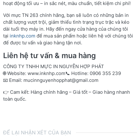
hoạt động tối ưu – in sắc nét, màu chuẩn, tiết kiệm chi phí!
Với mực TN 263 chính hãng, bạn sẽ luôn có những bản in
chất lượng vượt trội, giảm thiểu tình trạng trục trặc và kéo
dài tuổi thọ máy in. Hãy đến ngay cửa hàng của chúng tôi
tại
inknhp.com
để mua sản phẩm hoặc liên hệ với chúng tôi
để được tư vấn và giao hàng tận nơi.
Liên hệ tư vấn & mua hàng
CÔNG TY TNHH MỰC IN NGUYỄN HỢP PHÁT
🌐 Website:
www.inknhp.com
📞 Hotline: 0906 355 239
📧 Email:
mucinnguyenhopphat@gmail.com
👉 Cam kết: Hàng chính hãng – Giá tốt – Giao hàng nhanh
toàn quốc.
ĐỂ LẠI NHẬN XÉT CỦA BẠN