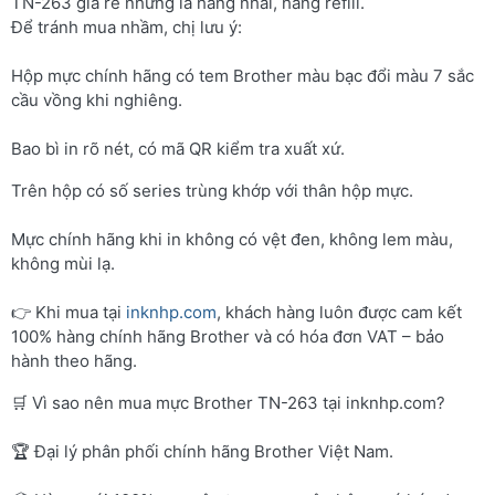
TN-263 giá rẻ nhưng là hàng nhái, hàng refill.
Để tránh mua nhầm, chị lưu ý:
Hộp mực chính hãng có tem Brother màu bạc đổi màu 7 sắc
cầu vồng khi nghiêng.
Bao bì in rõ nét, có mã QR kiểm tra xuất xứ.
Trên hộp có số series trùng khớp với thân hộp mực.
Mực chính hãng khi in không có vệt đen, không lem màu,
không mùi lạ.
👉 Khi mua tại
inknhp.com
, khách hàng luôn được cam kết
100% hàng chính hãng Brother và có hóa đơn VAT – bảo
hành theo hãng.
🛒 Vì sao nên mua mực Brother TN-263 tại inknhp.com?
🏆 Đại lý phân phối chính hãng Brother Việt Nam.