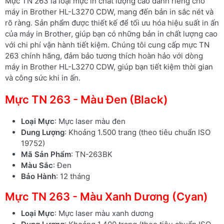
Mực TN 263 là loại mực in chất lượng cao dành riêng cho
máy in Brother HL-L3270 CDW, mang đến bản in sắc nét và
rõ ràng. Sản phẩm được thiết kế để tối ưu hóa hiệu suất in ấn
của máy in Brother, giúp bạn có những bản in chất lượng cao
với chi phí vận hành tiết kiệm. Chúng tôi cung cấp mực TN
263 chính hãng, đảm bảo tương thích hoàn hảo với dòng
máy in Brother HL-L3270 CDW, giúp bạn tiết kiệm thời gian
và công sức khi in ấn.
Mực TN 263 - Màu Đen (Black)
Loại Mực
: Mực laser màu đen
Dung Lượng
: Khoảng 1.500 trang (theo tiêu chuẩn ISO
19752)
Mã Sản Phẩm
: TN-263BK
Màu Sắc
: Đen
Bảo Hành
: 12 tháng
Mực TN 263 - Màu Xanh Dương (Cyan)
Loại Mực
: Mực laser màu xanh dương