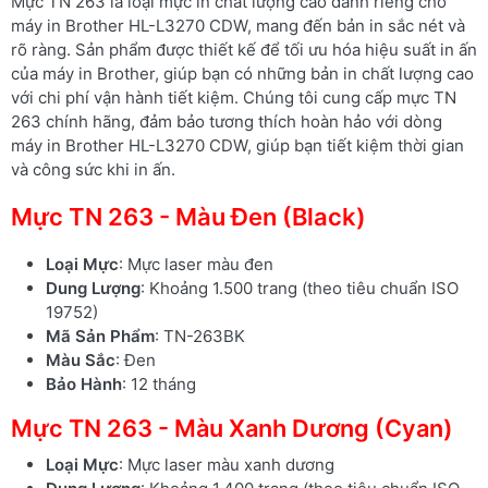
Mực TN 263 là loại mực in chất lượng cao dành riêng cho
máy in Brother HL-L3270 CDW, mang đến bản in sắc nét và
rõ ràng. Sản phẩm được thiết kế để tối ưu hóa hiệu suất in ấn
của máy in Brother, giúp bạn có những bản in chất lượng cao
với chi phí vận hành tiết kiệm. Chúng tôi cung cấp mực TN
263 chính hãng, đảm bảo tương thích hoàn hảo với dòng
máy in Brother HL-L3270 CDW, giúp bạn tiết kiệm thời gian
và công sức khi in ấn.
Mực TN 263 - Màu Đen (Black)
Loại Mực
: Mực laser màu đen
Dung Lượng
: Khoảng 1.500 trang (theo tiêu chuẩn ISO
19752)
Mã Sản Phẩm
: TN-263BK
Màu Sắc
: Đen
Bảo Hành
: 12 tháng
Mực TN 263 - Màu Xanh Dương (Cyan)
Loại Mực
: Mực laser màu xanh dương