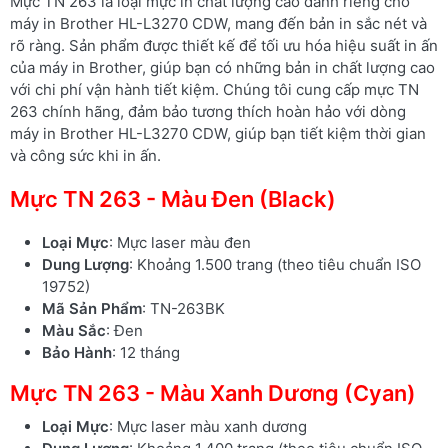
Mực TN 263 là loại mực in chất lượng cao dành riêng cho
máy in Brother HL-L3270 CDW, mang đến bản in sắc nét và
rõ ràng. Sản phẩm được thiết kế để tối ưu hóa hiệu suất in ấn
của máy in Brother, giúp bạn có những bản in chất lượng cao
với chi phí vận hành tiết kiệm. Chúng tôi cung cấp mực TN
263 chính hãng, đảm bảo tương thích hoàn hảo với dòng
máy in Brother HL-L3270 CDW, giúp bạn tiết kiệm thời gian
và công sức khi in ấn.
Mực TN 263 - Màu Đen (Black)
Loại Mực
: Mực laser màu đen
Dung Lượng
: Khoảng 1.500 trang (theo tiêu chuẩn ISO
19752)
Mã Sản Phẩm
: TN-263BK
Màu Sắc
: Đen
Bảo Hành
: 12 tháng
Mực TN 263 - Màu Xanh Dương (Cyan)
Loại Mực
: Mực laser màu xanh dương